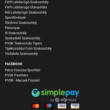
Férfi Labdarúgó Szakosztály
Férfi Labdarúgó Utánpótlás
Női Labdarúgó Szakosztály
Sportlövészet
Ökölvívó Szakosztály
Petanque
Sí Szakosztály
Szabadidő Szakosztály
PVSK Taekwondo Tigers
Tájékozódási Futó Szakosztály
Vízilabda Szakosztály
FACEBOOK
Pécsi Vasutas Sportkör
PVSK Panthers
PVSK - Mecsek Füszért