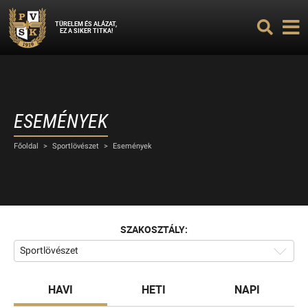
TÜRELEM ÉS ALÁZAT,
EZ A SIKER TITKA!
ESEMÉNYEK
Főoldal
>
Sportlövészet
>
Események
SZAKOSZTÁLY:
Sportlövészet
HAVI
HETI
NAPI