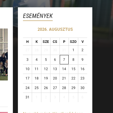
ESEMÉNYEK
2026. AUGUSZTUS
H
K
SZE
CS
P
SZO
V
27
28
29
30
31
1
2
3
4
5
6
7
8
9
10
11
12
13
14
15
16
17
18
19
20
21
22
23
24
25
26
27
28
29
30
31
1
2
3
4
5
6