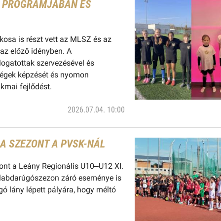
Ó PROGRAMJÁBAN ÉS
osa is részt vett az MLSZ és az
az előző idényben. A
logatottak szervezésével és
tségek képzését és nyomon
akmai fejlődést.
2026.07.04. 10:00
A SZEZONT A PVSK-NÁL
ont a Leány Regionális U10–U12 XI.
 labdarúgószezon záró eseménye is
ó lány lépett pályára, hogy méltó