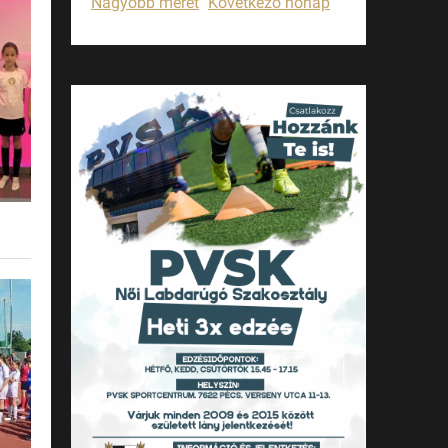
Nagyobb méret
Következő hónap