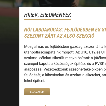
HÍREK, EREDMÉNYEK
NŐI LABDARÚGÁS: FEJLŐDÉSBEN ÉS 
SZEZONT ZÁRT AZ ALSÓ SZEKCIÓ
Mozgalmas és fejlődésben gazdag szezon áll a l
utánpótláscsapataink mögött. Az U10, U12 és U1
szakmai célokat sikerült megvalósítani: a játékos
szerepet kapott a közösségek építése és a PVSK
alapozása. Vezetőedzőink szezonértékelőikben be
fejlődését, a kihívásokat és azokat a sikereket, 
lehet építeni.
ELOLVASOM