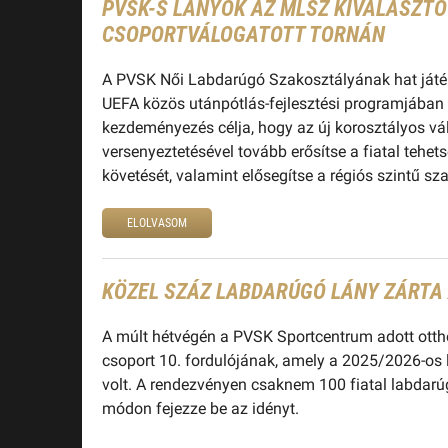
PVSK-S LÁNYOK AZ MLSZ KIVÁLASZT
CSOPORTVÁLOGATOTT TORNÁN
A PVSK Női Labdarúgó Szakosztályának hat játék
UEFA közös utánpótlás-fejlesztési programjában 
kezdeményezés célja, hogy az új korosztályos vá
versenyeztetésével tovább erősítse a fiatal tehe
követését, valamint elősegítse a régiós szintű sz
ELOLVASOM
KÖZEL SZÁZ LABDARÚGÓ LÁNY ZÁRTA 
A múlt hétvégén a PVSK Sportcentrum adott otth
csoport 10. fordulójának, amely a 2025/2026-os
volt. A rendezvényen csaknem 100 fiatal labdarúg
módon fejezze be az idényt.