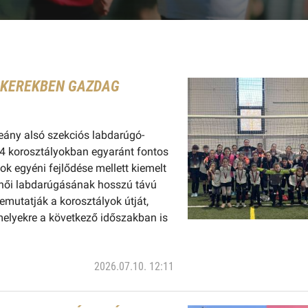
SIKEREKBEN GAZDAG
eány alsó szekciós labdarúgó-
4 korosztályokban egyaránt fontos
ok egyéni fejlődése mellett kiemelt
 női labdarúgásának hosszú távú
mutatják a korosztályok útját,
amelyekre a következő időszakban is
2026.07.10. 12:11