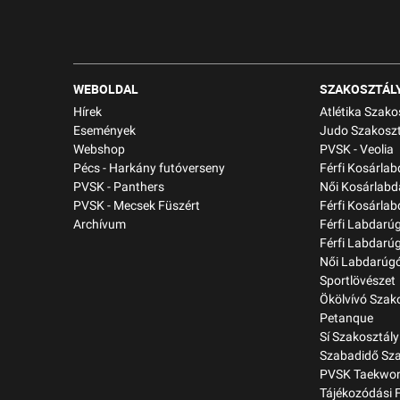
WEBOLDAL
SZAKOSZTÁL
Hírek
Atlétika Szako
Események
Judo Szakoszt
Webshop
PVSK - Veolia
Pécs - Harkány futóverseny
Férfi Kosárla
PVSK - Panthers
Női Kosárlabd
PVSK - Mecsek Füszért
Férfi Kosárlab
Archívum
Férfi Labdarú
Férfi Labdarú
Női Labdarúgó
Sportlövészet
Ökölvívó Szak
Petanque
Sí Szakosztály
Szabadidő Sza
PVSK Taekwon
Tájékozódási 