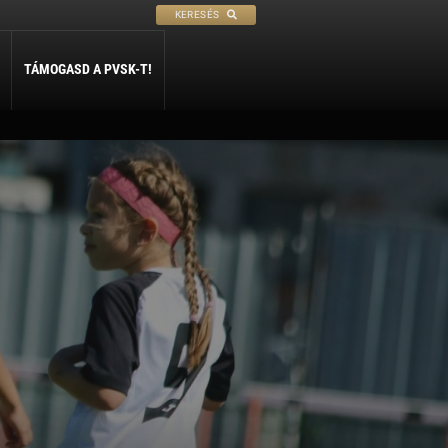
KERESÉS
TÁMOGASD A PVSK-T!
PETANQUE
SÍ
SZABADIDŐ
ly
Petanque
Sí Szakosztály
Szabadidő Szakosztály