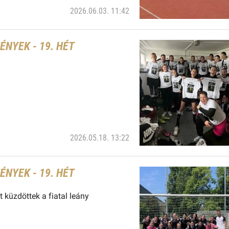
2026.06.03. 11:42
NYEK - 19. HÉT
2026.05.18. 13:22
NYEK - 19. HÉT
 küzdöttek a fiatal leány