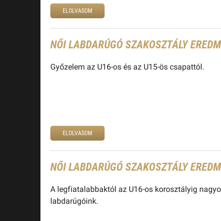
ELOLVASOM
NŐI LABDARÚGÓ SZAKOSZTÁLY EREDMÉ
Győzelem az U16-os és az U15-ös csapattól.
ELOLVASOM
NŐI LABDARÚGÓ SZAKOSZTÁLY EREDMÉ
A legfiatalabbaktól az U16-os korosztályig nagyot
labdarúgóink.