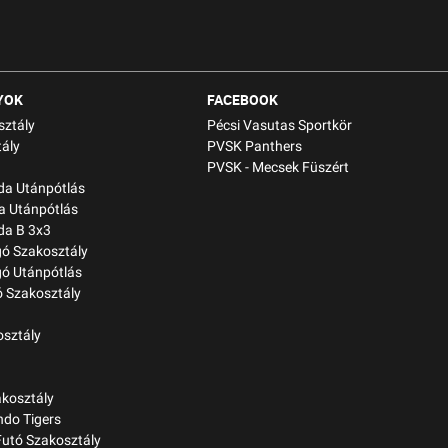
YOK
FACEBOOK
sztály
Pécsi Vasutas Sportkör
ály
PVSK Panthers
PVSK - Mecsek Füszért
bda Utánpótlás
a Utánpótlás
da B 3x3
gó Szakosztály
gó Utánpótlás
 Szakosztály
osztály
kosztály
do Tigers
Futó Szakosztály