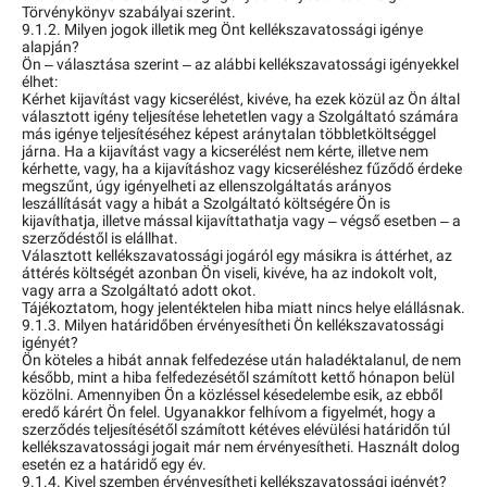
Törvénykönyv szabályai szerint.
9.1.2. Milyen jogok illetik meg Önt kellékszavatossági igénye
alapján?
Ön – választása szerint – az alábbi kellékszavatossági igényekkel
élhet:
Kérhet kijavítást vagy kicserélést, kivéve, ha ezek közül az Ön által
választott igény teljesítése lehetetlen vagy a Szolgáltató számára
más igénye teljesítéséhez képest aránytalan többletköltséggel
járna. Ha a kijavítást vagy a kicserélést nem kérte, illetve nem
kérhette, vagy, ha a kijavításhoz vagy kicseréléshez fűződő érdeke
megszűnt, úgy igényelheti az ellenszolgáltatás arányos
leszállítását vagy a hibát a Szolgáltató költségére Ön is
kijavíthatja, illetve mással kijavíttathatja vagy – végső esetben – a
szerződéstől is elállhat.
Választott kellékszavatossági jogáról egy másikra is áttérhet, az
áttérés költségét azonban Ön viseli, kivéve, ha az indokolt volt,
vagy arra a Szolgáltató adott okot.
Tájékoztatom, hogy jelentéktelen hiba miatt nincs helye elállásnak.
9.1.3. Milyen határidőben érvényesítheti Ön kellékszavatossági
igényét?
Ön köteles a hibát annak felfedezése után haladéktalanul, de nem
később, mint a hiba felfedezésétől számított kettő hónapon belül
közölni. Amennyiben Ön a közléssel késedelembe esik, az ebből
eredő kárért Ön felel. Ugyanakkor felhívom a figyelmét, hogy a
szerződés teljesítésétől számított kétéves elévülési határidőn túl
kellékszavatossági jogait már nem érvényesítheti. Használt dolog
esetén ez a határidő egy év.
9.1.4. Kivel szemben érvényesítheti kellékszavatossági igényét?