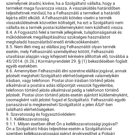
személynek átadni, kivéve, ha a Szolgáltató vállalta, hogy a
terméket maga fuvarozza vissza. A visszaküldés határidőben
teljesítettnek minősül, ha a Felhasználó a terméket a határidő
lejárta előtt elküldi. A Felhasználó köteles viselni a termék
visszaküldésének közvetlen költségét, ha ezt a Szolgáltató nem
vállalta és a termék postai küldeményként nem küldhető vissza.
8.4. A Fogyasztó felel a termék jellegének, tulajdonságainak és
működésének megállapításához szükséges használatot
meghaladó használatból eredő értékcsökkenésért.
8.5. Nem illeti meg az elállási jog Felhasználót olyan termék
esetén, mely Felhasználó személyéhez kötött, Felhasználó
utasításai alapján vagy kifejezett kérésére állítottak elő, továbbá a
45/2014. (II.26.) Kormányrendelet 29. § (1) bekezdésében foglalt
egyéb esetekben.
8.6. Amennyiben Felhasználó élni szeretne elállási jogával, annak
jelzését megteheti Szolgáltató elérhetőségeinek valamelyikén
írásban, vagy telefonon. Postai úton írásban történő jelzés
alkalmával a postára adás időpontját vesszük figyelembe,
telefonon történő jelzés alkalmával pedig a telefonon történő
jelzését. Postai úton történő jelzés esetén ajánlott küldeményként,
csomagként való jelzést fogad el Szolgáltató. Felhasználó egyéb
panaszával is megkeresheti Szolgáltatót a jelen ÁSzF-ben
található elérhetőségeken.
9. Szavatosság és fogyasztóvédelem
9.1. Kellékszavatosság
9.1.1. Milyen esetben élhet Ön a kellékszavatossági jogával?
Ön a Szolgáltató hibás teljesítése esetén a Szolgáltatóval
szemben kellékszavatossági igényt érvényesíthet a Polgári