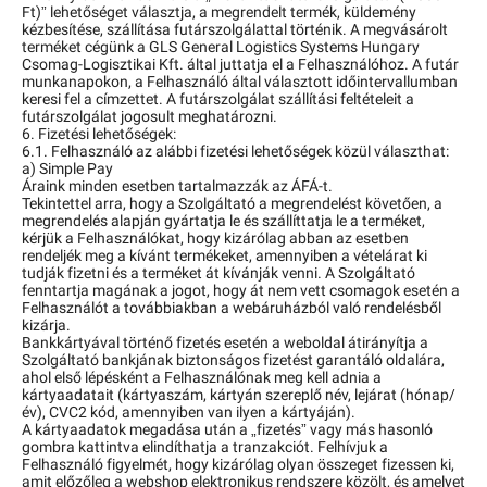
Ft)” lehetőséget választja, a megrendelt termék, küldemény
kézbesítése, szállítása futárszolgálattal történik. A megvásárolt
terméket cégünk a GLS General Logistics Systems Hungary
Csomag-Logisztikai Kft. által juttatja el a Felhasználóhoz. A futár
munkanapokon, a Felhasználó által választott időintervallumban
keresi fel a címzettet. A futárszolgálat szállítási feltételeit a
futárszolgálat jogosult meghatározni.
6. Fizetési lehetőségek:
6.1. Felhasználó az alábbi fizetési lehetőségek közül választhat:
a) Simple Pay
Áraink minden esetben tartalmazzák az ÁFÁ-t.
Tekintettel arra, hogy a Szolgáltató a megrendelést követően, a
megrendelés alapján gyártatja le és szállíttatja le a terméket,
kérjük a Felhasználókat, hogy kizárólag abban az esetben
rendeljék meg a kívánt termékeket, amennyiben a vételárat ki
tudják fizetni és a terméket át kívánják venni. A Szolgáltató
fenntartja magának a jogot, hogy át nem vett csomagok esetén a
Felhasználót a továbbiakban a webáruházból való rendelésből
kizárja.
Bankkártyával történő fizetés esetén a weboldal átirányítja a
Szolgáltató bankjának biztonságos fizetést garantáló oldalára,
ahol első lépésként a Felhasználónak meg kell adnia a
kártyaadatait (kártyaszám, kártyán szereplő név, lejárat (hónap/
év), CVC2 kód, amennyiben van ilyen a kártyáján).
A kártyaadatok megadása után a „fizetés” vagy más hasonló
gombra kattintva elindíthatja a tranzakciót. Felhívjuk a
Felhasználó figyelmét, hogy kizárólag olyan összeget fizessen ki,
amit előzőleg a webshop elektronikus rendszere közölt, és amelyet