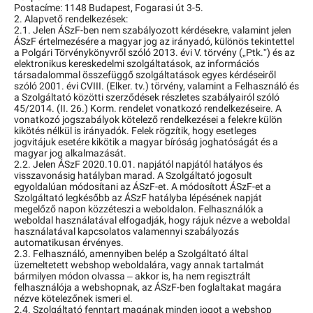
Postacíme: 1148 Budapest, Fogarasi út 3-5.
2. Alapvető rendelkezések:
2.1. Jelen ÁSzF-ben nem szabályozott kérdésekre, valamint jelen
ÁSzF értelmezésére a magyar jog az irányadó, különös tekintettel
a Polgári Törvénykönyvről szóló 2013. évi V. törvény („Ptk.”) és az
elektronikus kereskedelmi szolgáltatások, az információs
társadalommal összefüggő szolgáltatások egyes kérdéseiről
szóló 2001. évi CVIII. (Elker. tv.) törvény, valamint a Felhasználó és
a Szolgáltató közötti szerződések részletes szabályairól szóló
45/2014. (II. 26.) Korm. rendelet vonatkozó rendelkezéseire. A
vonatkozó jogszabályok kötelező rendelkezései a felekre külön
kikötés nélkül is irányadók. Felek rögzítik, hogy esetleges
jogvitájuk esetére kikötik a magyar bíróság joghatóságát és a
magyar jog alkalmazását.
2.2. Jelen ÁSzF 2020.10.01. napjától napjától hatályos és
visszavonásig hatályban marad. A Szolgáltató jogosult
egyoldalúan módosítani az ÁSzF-et. A módosított ÁSzF-et a
Szolgáltató legkésőbb az ÁSzF hatályba lépésének napját
megelőző napon közzéteszi a weboldalon. Felhasználók a
weboldal használatával elfogadják, hogy rájuk nézve a weboldal
használatával kapcsolatos valamennyi szabályozás
automatikusan érvényes.
2.3. Felhasználó, amennyiben belép a Szolgáltató által
üzemeltetett webshop weboldalára, vagy annak tartalmát
bármilyen módon olvassa – akkor is, ha nem regisztrált
felhasználója a webshopnak, az ÁSzF-ben foglaltakat magára
nézve kötelezőnek ismeri el.
2.4. Szolgáltató fenntart magának minden jogot a webshop