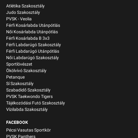
Atlétika Szakosztály
Judo Szakosztály
PVSK - Veolia
Férfi Kosárlabda Utánpótlás
Női Kosárlabda Utánpótlás
Férfi Kosárlabda B 3x3
Férfi Labdarúgó Szakosztály
Férfi Labdarúgó Utánpótlás
Női Labdarúgó Szakosztály
Sportlövészet
Ökölvívó Szakosztály
Petanque
Sí Szakosztály
Szabadidő Szakosztály
PVSK Taekwondo Tigers
Tájékozódási Futó Szakosztály
Vízilabda Szakosztály
FACEBOOK
Pécsi Vasutas Sportkör
PVSK Panthers