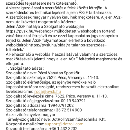
szerződés teljesítésére nem kötelezhető.
A visszaigazolással a szerződés a felek között létrejön. A
szerződéskötés technikai lépéseit a jelen ÁSzF tartalmazza.
A szerződések magyar nyelven kerülnek megkötésre. A jelen ÁSzF
nem utal követett magatartási kódexre.
Jelen ÁSzF hatálya a Szolgáltató weblapján
https://pvsk.hu/webshop/ működtetett webshopban történő
vásárlásokkal létrejövő és az ezzel kapcsolatos jogviszonyokra
terjed ki. Jelen ÁSzF folyamatosan elérhető a következő
weboldalról: https://pvsk.hu/oldal/altalanos-szerzodesi-
feltetelek/
A Felhasználó a weboldal használatával, valamint a szerződés
megkötésével kijelenti, hogy a jelen ÁSzF feltételeit megismerte és
elfogadta.
1. Szolgáltató adatai:
Szolgáltató neve: Pécsi Vasutas Sportkör
Szolgáltató székhelye: 7622, Pécs, Verseny u. 11-13.
Szolgáltató elérhetősége, az igénybe vevőkkel való
kapcsolattartásra szolgáló, rendszeresen használt elektronikus
levelezési címe:
iroda@pvsk.hu
Szolgáltató levelezési címe: 7622, Pécs, Verseny u. 11-13.
Szolgáltató cégjegyzékszáma: 00 19 940791
Szolgáltató adószáma: 19940791202
Szolgáltató telefonszáma: +36 72 514 900
A szerződés nyelve: magyar
Tárhely-szolgáltató neve: DotRoll Számítástechnikai Kft.
Központi e-mail címe:
support@dotroll.com
Központi telefonszáma: +36 1 432 3232