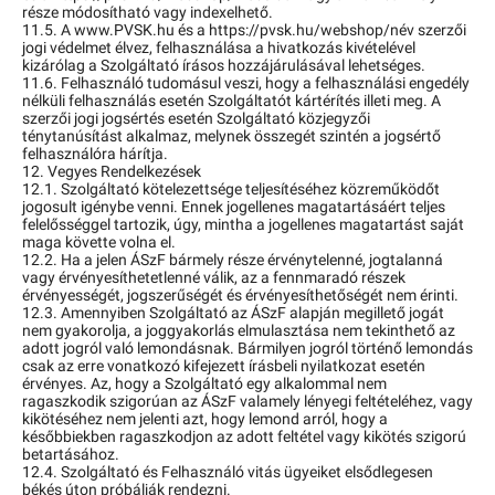
része módosítható vagy indexelhető.
11.5. A www.PVSK.hu és a https://pvsk.hu/webshop/név szerzői
jogi védelmet élvez, felhasználása a hivatkozás kivételével
kizárólag a Szolgáltató írásos hozzájárulásával lehetséges.
11.6. Felhasználó tudomásul veszi, hogy a felhasználási engedély
nélküli felhasználás esetén Szolgáltatót kártérítés illeti meg. A
szerzői jogi jogsértés esetén Szolgáltató közjegyzői
ténytanúsítást alkalmaz, melynek összegét szintén a jogsértő
felhasználóra hárítja.
12. Vegyes Rendelkezések
12.1. Szolgáltató kötelezettsége teljesítéséhez közreműködőt
jogosult igénybe venni. Ennek jogellenes magatartásáért teljes
felelősséggel tartozik, úgy, mintha a jogellenes magatartást saját
maga követte volna el.
12.2. Ha a jelen ÁSzF bármely része érvénytelenné, jogtalanná
vagy érvényesíthetetlenné válik, az a fennmaradó részek
érvényességét, jogszerűségét és érvényesíthetőségét nem érinti.
12.3. Amennyiben Szolgáltató az ÁSzF alapján megillető jogát
nem gyakorolja, a joggyakorlás elmulasztása nem tekinthető az
adott jogról való lemondásnak. Bármilyen jogról történő lemondás
csak az erre vonatkozó kifejezett írásbeli nyilatkozat esetén
érvényes. Az, hogy a Szolgáltató egy alkalommal nem
ragaszkodik szigorúan az ÁSzF valamely lényegi feltételéhez, vagy
kikötéséhez nem jelenti azt, hogy lemond arról, hogy a
későbbiekben ragaszkodjon az adott feltétel vagy kikötés szigorú
betartásához.
12.4. Szolgáltató és Felhasználó vitás ügyeiket elsődlegesen
békés úton próbálják rendezni.