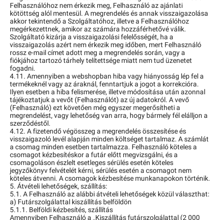
Felhasználóhoz nem érkezik meg, Felhasználó az ajánlati
kötöttség alól mentesül. A megrendelés és annak visszaigazolása
akkor tekintendő a Szolgáltatóhoz, illetve a Felhasználóhoz
megérkezettnek, amikor az számára hozzáférhetővé válik.
Szolgáltató kizárja a visszaigazolási felelősségét, ha a
visszaigazolás azért nem érkezik meg időben, mert Felhasználó
rossz e-mail címet adott meg a megrendelés során, vagy a
fiókjához tartozó tárhely telítettsége miatt nem tud üzenetet
fogadni.
4.11. Amennyiben a webshopban hiba vagy hiányosság lép fel a
termékeknél vagy az áraknál, fenntartjuk a jogot a korrekcióra.
Ilyen esetben a hiba felismerése, illetve módosítása után azonnal
tájékoztatjuk a vevőt (Felhasználót) az új adatokról. A vevő
(Felhasználó) ezt követően még egyszer megerősítheti a
megrendelést, vagy lehetőség van arra, hogy bármely fél elálljon a
szerződéstől.
4.12. A fizetendő végösszeg a megrendelés összesítése és
visszaigazoló levél alapján minden költséget tartalmaz. A számlát
a csomag minden esetben tartalmazza. Felhasználó köteles a
csomagot kézbesítéskor a futár előtt megvizsgálni, és a
csomagoláson észlelt esetleges sérülés esetén köteles
jegyzőkönyv felvételét kérni, sérülés esetén a csomagot nem
köteles átvenni. A csomagok kézbesítése munkanapokon történik.
5. Átvételi lehetőségek, szállítás:
5.1. A Felhasználó az alábbi átvételi lehetőségek közül választhat:
a) Futárszolgálattal kiszállítás belföldön
5.1.1. Belföldi kézbesítés, szállítás
Amennyiben Felhasználó a „Kiszállítás futárszolgálattal (2 000