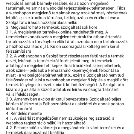
weboldal, annak bármely részlete, és az azon megjelenő
tartalmak, valamint a weboldal terjesztésének tekintetében. Tilos
a webshopon megjelenő tartalmak vagy azok bármely részletének
letöltése, elektronikus tárolása, feldolgozása és értékesítése a
Szolgáltató írásos hozzájárulása nélkül.
3. Megvásárolható termékek, szolgáltatások köre
3.1. A megjelenített termékek online rendelhetők meg. A
termékekre vonatkozóan megjelenített árak forintban értendők,
tartalmazzák a törvényben előírt áfát, azonban nem tartalmazzák
a házhoz szállítás díját. Külön csomagolási költség nem kerül
felszámításra.
3.2. A webshopban a Szolgáltató részletesen feltünteti a termék
nevét, leírását, a termékekről fotót jelenít meg. A termékek
adatlapján megjelenített képek illusztrációként szerepelhetnek,
azok színe – például: a Felhasználó képernyőjének felbontása
miatt - a valóságtól eltérhetnek stb., ezért a Szolgáltató nem tud
felelősséget vállalni a webshopban megjelenő kép és a megküldött
termék tényleges kinézete miatti különbözőségért. A Szolgáltató
kizárólag az általa közölt adatok és leírás valóságtartalmáért
vállal felelősséget.
3.3. Amennyiben akciós ár kerül bevezetésre, Szolgáltató teljes
körűen tájékoztatja Felhasználókat az akcióról és annak pontos
időtartamáról
4. Rendelés menete
4.1. A vásárlást megelőzően nem szükséges regisztráció, a
webshop regisztráció nélkül is használható.
4.2. Felhasználó kiválasztja a megvásárolni kívánt terméket és a
termékek darabszámát beállítja.