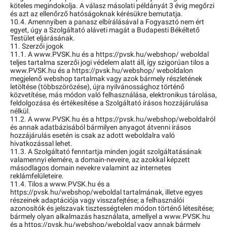
köteles megindokolja. A válasz másolati példányát 3 évig megőrzi
és azt az ellenőrző hatóságoknak kérésükre bemutatja.
10.4. Amennyiben a panasz elbírálásával a Fogyasztó nem ért
egyet, úgy a Szolgáltató aláveti magát a Budapesti Békéltető
Testület eljárásának.
11. Szerzői jogok
11.1. A www.PVSK.hu és a https://pvsk.hu/webshop/ weboldal
teljes tartalma szerzői jogi védelem alatt áll, így szigorúan tilos a
www.PVSK.hu és a https://pvsk.hu/webshop/ weboldalon
megjelenő webshop tartalmak vagy azok bármely részletének
letöltése (többszörözése), újra nyilvánossághoz történő
közvetítése, más módon való felhasználása, elektronikus tárolása,
feldolgozása és értékesítése a Szolgáltató írásos hozzájárulása
nélkül.
11.2. A www.PVSK.hu és a https://pvsk.hu/webshop/weboldalról
és annak adatbázisából bármilyen anyagot átvenni írásos
hozzájárulás esetén is csak az adott weboldalra való
hivatkozással lehet.
11.3. A Szolgáltató fenntartja minden jogát szolgáltatásának
valamennyi elemére, a domain-neveire, az azokkal képzett
másodlagos domain nevekre valamint az internetes
reklámfelületeire.
11.4. Tilos a www.PVSK.hu és a
https://pvsk.hu/webshop/weboldal tartalmának, illetve egyes
részeinek adaptációja vagy visszafejtése; a felhasználói
azonosítók és jelszavak tisztességtelen módon történő létesítése;
bármely olyan alkalmazás használata, amellyel a www.PVSK.hu
és a https://pvsk.hu/webshop/weboldal vagy annak bármely