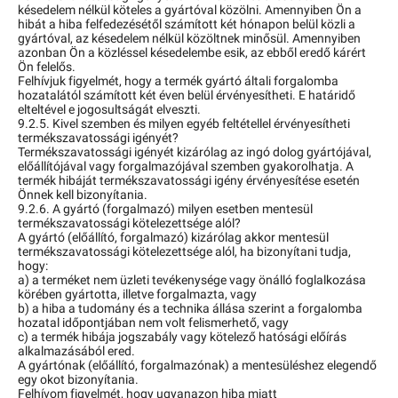
késedelem nélkül köteles a gyártóval közölni. Amennyiben Ön a
hibát a hiba felfedezésétől számított két hónapon belül közli a
gyártóval, az késedelem nélkül közöltnek minősül. Amennyiben
azonban Ön a közléssel késedelembe esik, az ebből eredő kárért
Ön felelős.
Felhívjuk figyelmét, hogy a termék gyártó általi forgalomba
hozatalától számított két éven belül érvényesítheti. E határidő
elteltével e jogosultságát elveszti.
9.2.5. Kivel szemben és milyen egyéb feltétellel érvényesítheti
termékszavatossági igényét?
Termékszavatossági igényét kizárólag az ingó dolog gyártójával,
előállítójával vagy forgalmazójával szemben gyakorolhatja. A
termék hibáját termékszavatossági igény érvényesítése esetén
Önnek kell bizonyítania.
9.2.6. A gyártó (forgalmazó) milyen esetben mentesül
termékszavatossági kötelezettsége alól?
A gyártó (előállító, forgalmazó) kizárólag akkor mentesül
termékszavatossági kötelezettsége alól, ha bizonyítani tudja,
hogy:
a) a terméket nem üzleti tevékenysége vagy önálló foglalkozása
körében gyártotta, illetve forgalmazta, vagy
b) a hiba a tudomány és a technika állása szerint a forgalomba
hozatal időpontjában nem volt felismerhető, vagy
c) a termék hibája jogszabály vagy kötelező hatósági előírás
alkalmazásából ered.
A gyártónak (előállító, forgalmazónak) a mentesüléshez elegendő
egy okot bizonyítania.
Felhívom figyelmét, hogy ugyanazon hiba miatt