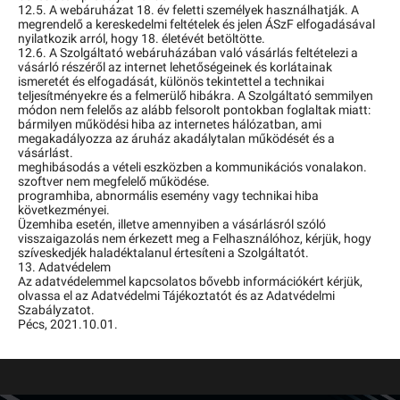
12.5. A webáruházat 18. év feletti személyek használhatják. A
megrendelő a kereskedelmi feltételek és jelen ÁSzF elfogadásával
nyilatkozik arról, hogy 18. életévét betöltötte.
12.6. A Szolgáltató webáruházában való vásárlás feltételezi a
vásárló részéről az internet lehetőségeinek és korlátainak
ismeretét és elfogadását, különös tekintettel a technikai
teljesítményekre és a felmerülő hibákra. A Szolgáltató semmilyen
módon nem felelős az alább felsorolt pontokban foglaltak miatt:
bármilyen működési hiba az internetes hálózatban, ami
megakadályozza az áruház akadálytalan működését és a
vásárlást.
meghibásodás a vételi eszközben a kommunikációs vonalakon.
szoftver nem megfelelő működése.
programhiba, abnormális esemény vagy technikai hiba
következményei.
Üzemhiba esetén, illetve amennyiben a vásárlásról szóló
visszaigazolás nem érkezett meg a Felhasználóhoz, kérjük, hogy
szíveskedjék haladéktalanul értesíteni a Szolgáltatót.
13. Adatvédelem
Az adatvédelemmel kapcsolatos bővebb információkért kérjük,
olvassa el az Adatvédelmi Tájékoztatót és az Adatvédelmi
Szabályzatot.
Pécs, 2021.10.01.