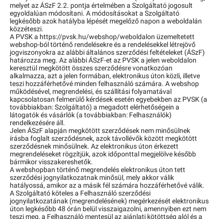
melyet az ÁSzF 2.2. pontja értelmében a Szolgáltató jogosult
egyoldalúan módosítani. A módosításokat a Szolgáltató
legkésőbb azok hatályba lépését megelőző napon a weboldalán
közzéteszi.
A PVSK a https://pvsk.hu/webshop/weboldalon üzemeltetett
webshop-ból történő rendelésekre és a rendelésekkel létrejövő
jogviszonyokra az alábbi általános szerződési feltételeket (ÁSzF)
határozza meg. Az alábbi ÁSzF-et az PVSK a jelen weboldalon
keresztül megkötött összes szerződésre vonatkozóan
alkalmazza, azt a jelen formában, elektronikus úton közli, illetve
teszi hozzáférhetővé minden felhasználó számára. A webshop
működésével, megrendelési, és szállítási folyamatával
kapcsolatosan felmerülő kérdések esetén egyebekben az PVSK (a
továbbiakban: Szolgáltató) a megadott elérhetőségein a
látogatók és vásárlók (a továbbiakban: Felhasználók)
rendelkezésére áll.
Jelen ÁSzF alapján megkötött szerződések nem minősülnek
írásba foglalt szerződésnek, azok távollévők között megkötött
szerződésnek minősülnek. Az elektronikus úton érkezett
megrendeléseket rögzítjük, azok időponttal megjelölve később
bármikor visszakereshetők.
A webshopban történő megrendelés elektronikus úton tett
szerződési jognyilatkozatnak minősül, mely akkor válik
hatályossá, amikor az a másik fél számára hozzáférhetővé válik.
A Szolgáltató köteles a Felhasználó szerződési
jognyilatkozatának (megrendelésének) megérkezését elektronikus
úton legkésőbb 48 órán belül visszaigazolni, amennyiben ezt nem
teszi meg, a Felhasználó mentesül az ajánlati kötöttség alól és a