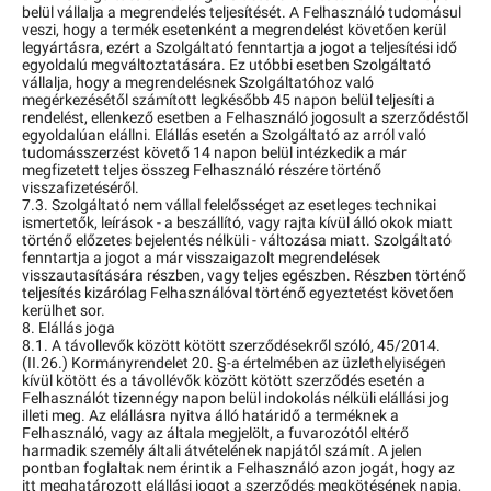
belül vállalja a megrendelés teljesítését. A Felhasználó tudomásul
veszi, hogy a termék esetenként a megrendelést követően kerül
legyártásra, ezért a Szolgáltató fenntartja a jogot a teljesítési idő
egyoldalú megváltoztatására. Ez utóbbi esetben Szolgáltató
vállalja, hogy a megrendelésnek Szolgáltatóhoz való
megérkezésétől számított legkésőbb 45 napon belül teljesíti a
rendelést, ellenkező esetben a Felhasználó jogosult a szerződéstől
egyoldalúan elállni. Elállás esetén a Szolgáltató az arról való
tudomásszerzést követő 14 napon belül intézkedik a már
megfizetett teljes összeg Felhasználó részére történő
visszafizetéséről.
7.3. Szolgáltató nem vállal felelősséget az esetleges technikai
ismertetők, leírások - a beszállító, vagy rajta kívül álló okok miatt
történő előzetes bejelentés nélküli - változása miatt. Szolgáltató
fenntartja a jogot a már visszaigazolt megrendelések
visszautasítására részben, vagy teljes egészben. Részben történő
teljesítés kizárólag Felhasználóval történő egyeztetést követően
kerülhet sor.
8. Elállás joga
8.1. A távollevők között kötött szerződésekről szóló, 45/2014.
(II.26.) Kormányrendelet 20. §-a értelmében az üzlethelyiségen
kívül kötött és a távollévők között kötött szerződés esetén a
Felhasználót tizennégy napon belül indokolás nélküli elállási jog
illeti meg. Az elállásra nyitva álló határidő a terméknek a
Felhasználó, vagy az általa megjelölt, a fuvarozótól eltérő
harmadik személy általi átvételének napjától számít. A jelen
pontban foglaltak nem érintik a Felhasználó azon jogát, hogy az
itt meghatározott elállási jogot a szerződés megkötésének napja,