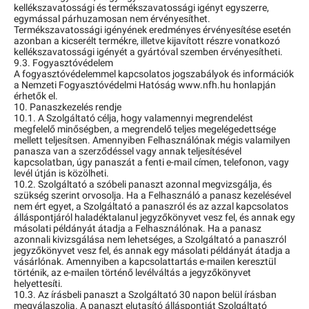
kellékszavatossági és termékszavatossági igényt egyszerre,
egymással párhuzamosan nem érvényesíthet.
Termékszavatossági igényének eredményes érvényesítése esetén
azonban a kicserélt termékre, illetve kijavított részre vonatkozó
kellékszavatossági igényét a gyártóval szemben érvényesítheti.
9.3. Fogyasztóvédelem
A fogyasztóvédelemmel kapcsolatos jogszabályok és információk
a Nemzeti Fogyasztóvédelmi Hatóság www.nfh.hu honlapján
érhetők el.
10. Panaszkezelés rendje
10.1. A Szolgáltató célja, hogy valamennyi megrendelést
megfelelő minőségben, a megrendelő teljes megelégedettsége
mellett teljesítsen. Amennyiben Felhasználónak mégis valamilyen
panasza van a szerződéssel vagy annak teljesítésével
kapcsolatban, úgy panaszát a fenti e-mail címen, telefonon, vagy
levél útján is közölheti.
10.2. Szolgáltató a szóbeli panaszt azonnal megvizsgálja, és
szükség szerint orvosolja. Ha a Felhasználó a panasz kezelésével
nem ért egyet, a Szolgáltató a panaszról és az azzal kapcsolatos
álláspontjáról haladéktalanul jegyzőkönyvet vesz fel, és annak egy
másolati példányát átadja a Felhasználónak. Ha a panasz
azonnali kivizsgálása nem lehetséges, a Szolgáltató a panaszról
jegyzőkönyvet vesz fel, és annak egy másolati példányát átadja a
vásárlónak. Amennyiben a kapcsolattartás e-mailen keresztül
történik, az e-mailen történő levélváltás a jegyzőkönyvet
helyettesíti.
10.3. Az írásbeli panaszt a Szolgáltató 30 napon belül írásban
megválaszolja. A panaszt elutasító álláspontját Szolgáltató