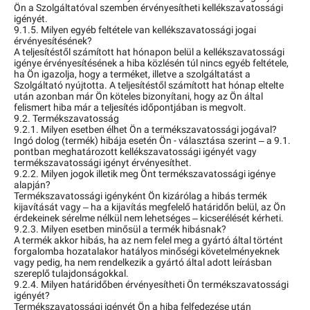
Ön a Szolgáltatóval szemben érvényesítheti kellékszavatossági
igényét.
9.1.5. Milyen egyéb feltétele van kellékszavatossági jogai
érvényesítésének?
A teljesítéstől számított hat hónapon belül a kellékszavatossági
igénye érvényesítésének a hiba közlésén túl nincs egyéb feltétele,
ha Ön igazolja, hogy a terméket, illetve a szolgáltatást a
Szolgáltató nyújtotta. A teljesítéstől számított hat hónap eltelte
után azonban már Ön köteles bizonyítani, hogy az Ön által
felismert hiba már a teljesítés időpontjában is megvolt.
9.2. Termékszavatosság
9.2.1. Milyen esetben élhet Ön a termékszavatossági jogával?
Ingó dolog (termék) hibája esetén Ön - választása szerint – a 9.1.
pontban meghatározott kellékszavatossági igényét vagy
termékszavatossági igényt érvényesíthet.
9.2.2. Milyen jogok illetik meg Önt termékszavatossági igénye
alapján?
Termékszavatossági igényként Ön kizárólag a hibás termék
kijavítását vagy – ha a kijavítás megfelelő határidőn belül, az Ön
érdekeinek sérelme nélkül nem lehetséges – kicserélését kérheti.
9.2.3. Milyen esetben minősül a termék hibásnak?
A termék akkor hibás, ha az nem felel meg a gyártó által történt
forgalomba hozatalakor hatályos minőségi követelményeknek
vagy pedig, ha nem rendelkezik a gyártó által adott leírásban
szereplő tulajdonságokkal.
9.2.4. Milyen határidőben érvényesítheti Ön termékszavatossági
igényét?
Termékszavatossági igényét Ön a hiba felfedezése után