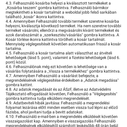
4.3. Felhasználó kosárba helyezi a kiválasztott termékeket a
„Kosárba teszem” gombra kattintva. Felhasználó bármikor
megtekintheti a kosár tartalmát a weboldal jobb felső sarkában
található „kosár” ikonra kattintva.
4.4. Amennyiben Felhasználó további terméket szeretne kosárba
helyezni, kiválasztja következő terméket. Ha nem szeretne további
terméket vásárolni, ellenőrzi a megvásárolni kívánt termékeket és
azok darabszámát a „szerkesztés/vásárlás” gombra kattintva. A
Kosár törlése ikonra kattintva törölheti a kosár tartalmát.
Mennyiség véglegesítését követően automatikusan frissül a kosár
tartalma.
4.5. Felhasználó a kosár tartalma alatt választhat az átvételi
lehetőségek (lásd 5. pont), valamint a fizetési lehetőségek (lásd 6.
pont) közül.
4.6. Felhasználónak még ezt követően is lehetősége van a
vásárlás folytatására a „Vissza a termékekhez” gombra kattintva.
4.7. Amennyiben Felhasználó a vásárlást befejezte, a
megrendelésének véglegesítése érdekében a „Adatok megadása”
gombra kattint.
4.8. Az adatok megadását és az ÁSzF, illetve az Adatvédelmi
Tájékoztató elfogadását követően, Felhasználó a ”Véglegesítés”
gombra kattintva tudja elküldeni megrendelését.
4.9. Adatbeviteli hibák javítása: Felhasználó a megrendelési
folyamat lezárása előtt minden esetben vissza tud lépni az előző
fázisba, ahol javítani tudja a bevitt adatokat.
4.10. Felhasználó e-mail-ben a megrendelés elküldését követően
visszaigazolást kap. Amennyiben e visszaigazolás Felhasználó
megrendelésének elküldésétől számított legkésőbb 48 órán belül