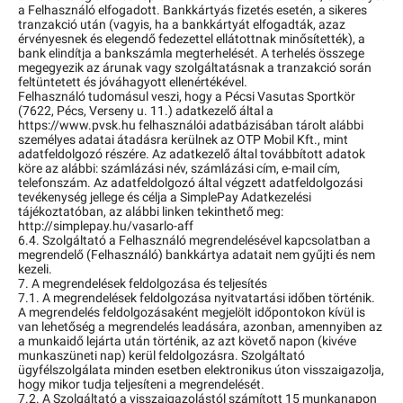
a Felhasználó elfogadott. Bankkártyás fizetés esetén, a sikeres
tranzakció után (vagyis, ha a bankkártyát elfogadták, azaz
érvényesnek és elegendő fedezettel ellátottnak minősítették), a
bank elindítja a bankszámla megterhelését. A terhelés összege
megegyezik az árunak vagy szolgáltatásnak a tranzakció során
feltüntetett és jóváhagyott ellenértékével.
Felhasználó tudomásul veszi, hogy a Pécsi Vasutas Sportkör
(7622, Pécs, Verseny u. 11.) adatkezelő által a
https://www.pvsk.hu felhasználói adatbázisában tárolt alábbi
személyes adatai átadásra kerülnek az OTP Mobil Kft., mint
adatfeldolgozó részére. Az adatkezelő által továbbított adatok
köre az alábbi: számlázási név, számlázási cím, e-mail cím,
telefonszám. Az adatfeldolgozó által végzett adatfeldolgozási
tevékenység jellege és célja a SimplePay Adatkezelési
tájékoztatóban, az alábbi linken tekinthető meg:
http://simplepay.hu/vasarlo-aff
6.4. Szolgáltató a Felhasználó megrendelésével kapcsolatban a
megrendelő (Felhasználó) bankkártya adatait nem gyűjti és nem
kezeli.
7. A megrendelések feldolgozása és teljesítés
7.1. A megrendelések feldolgozása nyitvatartási időben történik.
A megrendelés feldolgozásaként megjelölt időpontokon kívül is
van lehetőség a megrendelés leadására, azonban, amennyiben az
a munkaidő lejárta után történik, az azt követő napon (kivéve
munkaszüneti nap) kerül feldolgozásra. Szolgáltató
ügyfélszolgálata minden esetben elektronikus úton visszaigazolja,
hogy mikor tudja teljesíteni a megrendelését.
7.2. A Szolgáltató a visszaigazolástól számított 15 munkanapon