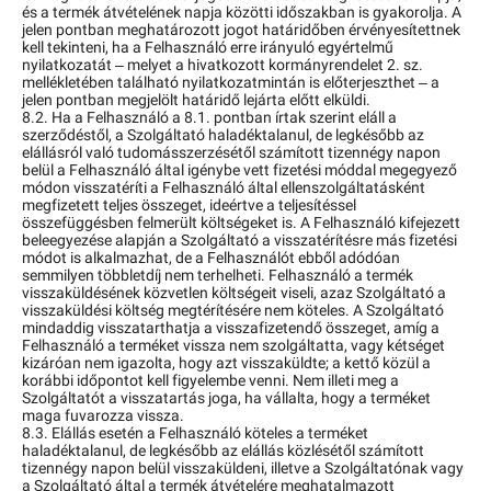
és a termék átvételének napja közötti időszakban is gyakorolja. A
jelen pontban meghatározott jogot határidőben érvényesítettnek
kell tekinteni, ha a Felhasználó erre irányuló egyértelmű
nyilatkozatát – melyet a hivatkozott kormányrendelet 2. sz.
mellékletében található nyilatkozatmintán is előterjeszthet – a
jelen pontban megjelölt határidő lejárta előtt elküldi.
8.2. Ha a Felhasználó a 8.1. pontban írtak szerint eláll a
szerződéstől, a Szolgáltató haladéktalanul, de legkésőbb az
elállásról való tudomásszerzésétől számított tizennégy napon
belül a Felhasználó által igénybe vett fizetési móddal megegyező
módon visszatéríti a Felhasználó által ellenszolgáltatásként
megfizetett teljes összeget, ideértve a teljesítéssel
összefüggésben felmerült költségeket is. A Felhasználó kifejezett
beleegyezése alapján a Szolgáltató a visszatérítésre más fizetési
módot is alkalmazhat, de a Felhasználót ebből adódóan
semmilyen többletdíj nem terhelheti. Felhasználó a termék
visszaküldésének közvetlen költségeit viseli, azaz Szolgáltató a
visszaküldési költség megtérítésére nem köteles. A Szolgáltató
mindaddig visszatarthatja a visszafizetendő összeget, amíg a
Felhasználó a terméket vissza nem szolgáltatta, vagy kétséget
kizáróan nem igazolta, hogy azt visszaküldte; a kettő közül a
korábbi időpontot kell figyelembe venni. Nem illeti meg a
Szolgáltatót a visszatartás joga, ha vállalta, hogy a terméket
maga fuvarozza vissza.
8.3. Elállás esetén a Felhasználó köteles a terméket
haladéktalanul, de legkésőbb az elállás közlésétől számított
tizennégy napon belül visszaküldeni, illetve a Szolgáltatónak vagy
a Szolgáltató által a termék átvételére meghatalmazott