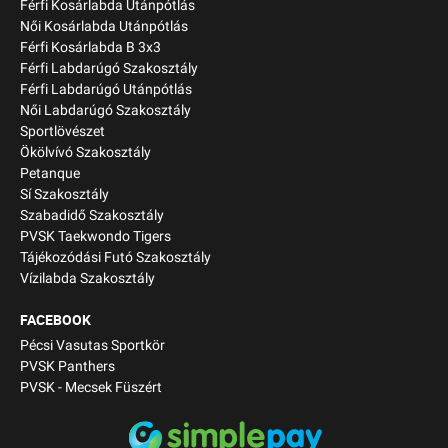
Férfi Kosárlabda Utánpótlás
Női Kosárlabda Utánpótlás
Férfi Kosárlabda B 3x3
Férfi Labdarúgó Szakosztály
Férfi Labdarúgó Utánpótlás
Női Labdarúgó Szakosztály
Sportlövészet
Ökölvívó Szakosztály
Petanque
Sí Szakosztály
Szabadidő Szakosztály
PVSK Taekwondo Tigers
Tájékozódási Futó Szakosztály
Vízilabda Szakosztály
FACEBOOK
Pécsi Vasutas Sportkör
PVSK Panthers
PVSK - Mecsek Füszért