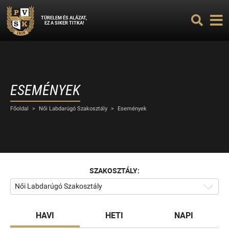
TÜRELEM ÉS ALÁZAT,
EZ A SIKER TITKA!
ESEMÉNYEK
Főoldal
>
Női Labdarúgó Szakosztály
>
Események
SZAKOSZTÁLY:
Női Labdarúgó Szakosztály
HAVI
HETI
NAPI