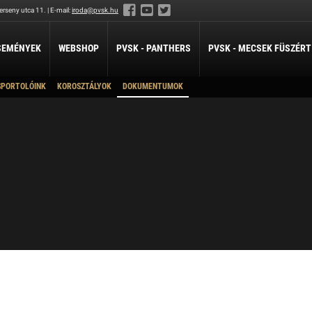
rseny utca 11. | E-mail:
iroda@pvsk.hu
SEMÉNYEK
WEBSHOP
PVSK - PANTHERS
PVSK - MECSEK FÜSZÉRT
SPORTOLÓINK
KOROSZTÁLYOK
DOKUMENTUMOK
LABDARÚGÁS
LÖVÉSZET
ÖKÖLVÍVÁS
Felnőtt
Férfi Labdarúgó Szakosztály
Sportlövészet
Ökölvívó Szakosztá
ánpótlás
Férfi Labdarúgó Utánpótlás
Junior
pótlás
Női Labdarúgó Szakosztály
Ifjúsági
x3
Serdülő
ZILABDA
ilabda Szakosztály