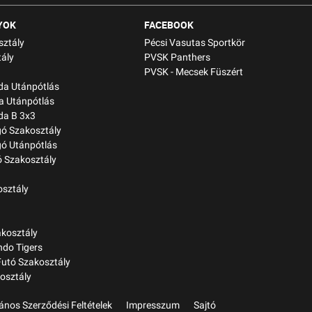
YOK
FACEBOOK
sztály
Pécsi Vasutas Sportkör
ály
PVSK Panthers
PVSK - Mecsek Füszért
bda Utánpótlás
a Utánpótlás
da B 3x3
gó Szakosztály
gó Utánpótlás
 Szakosztály
osztály
kosztály
do Tigers
Futó Szakosztály
osztály
lános Szerződési Feltételek
Impresszum
Sajtó