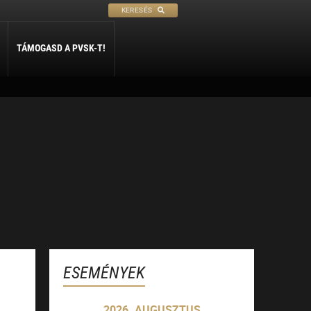
KERESÉS
TÁMOGASD A PVSK-T!
PETANQUE
SÍ
SZABADIDŐ
ly
Petanque
Sí Szakosztály
Szabadidő Szakosztály
ESEMÉNYEK
2026. AUGUSZTUS