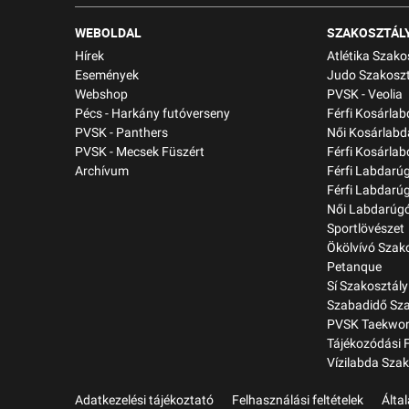
WEBOLDAL
SZAKOSZTÁL
Hírek
Atlétika Szako
Események
Judo Szakoszt
Webshop
PVSK - Veolia
Pécs - Harkány futóverseny
Férfi Kosárla
PVSK - Panthers
Női Kosárlabd
PVSK - Mecsek Füszért
Férfi Kosárlab
Archívum
Férfi Labdarú
Férfi Labdarú
Női Labdarúgó
Sportlövészet
Ökölvívó Szak
Petanque
Sí Szakosztály
Szabadidő Sza
PVSK Taekwon
Tájékozódási 
Vízilabda Szak
Adatkezelési tájékoztató
Felhasználási feltételek
Álta