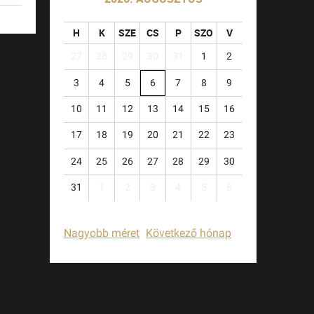
H
K
SZE
CS
P
SZO
V
27
28
29
30
31
1
2
3
4
5
6
7
8
9
10
11
12
13
14
15
16
17
18
19
20
21
22
23
24
25
26
27
28
29
30
31
1
2
3
4
5
6
Nagyobb méret
Következő hónap