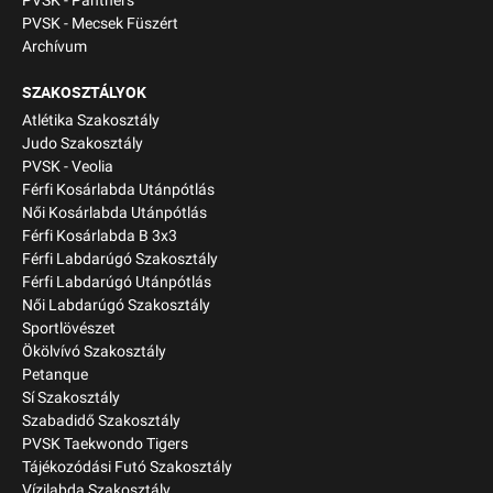
PVSK - Panthers
PVSK - Mecsek Füszért
Archívum
SZAKOSZTÁLYOK
Atlétika Szakosztály
Judo Szakosztály
PVSK - Veolia
Férfi Kosárlabda Utánpótlás
Női Kosárlabda Utánpótlás
Férfi Kosárlabda B 3x3
Férfi Labdarúgó Szakosztály
Férfi Labdarúgó Utánpótlás
Női Labdarúgó Szakosztály
Sportlövészet
Ökölvívó Szakosztály
Petanque
Sí Szakosztály
Szabadidő Szakosztály
PVSK Taekwondo Tigers
Tájékozódási Futó Szakosztály
Vízilabda Szakosztály