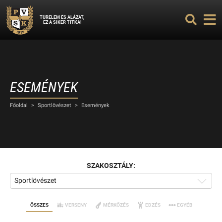
TÜRELEM ÉS ALÁZAT,
EZ A SIKER TITKA!
ESEMÉNYEK
Főoldal
>
Sportlövészet
>
Események
SZAKOSZTÁLY:
Sportlövészet
ÖSSZES
VERSENY
MÉRKŐZÉS
EDZÉS
EGYÉB