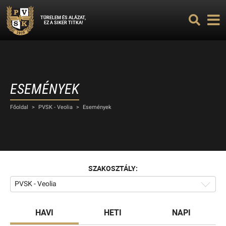
TÜRELEM ÉS ALÁZAT,
EZ A SIKER TITKA!
ESEMÉNYEK
Főoldal
>
PVSK - Veolia
>
Események
SZAKOSZTÁLY:
PVSK - Veolia
HAVI
HETI
NAPI