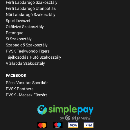
Férfi Labdarúgó Szakosztály
Férfi Labdarúgó Utánpótlás
Női Labdarúgó Szakosztály
Sportlövészet
Ökölvívó Szakosztály
Petanque
Sí Szakosztály
Szabadidő Szakosztály
PVSK Taekwondo Tigers
Tájékozódási Futó Szakosztály
Vízilabda Szakosztály
FACEBOOK
Pécsi Vasutas Sportkör
PVSK Panthers
PVSK - Mecsek Füszért