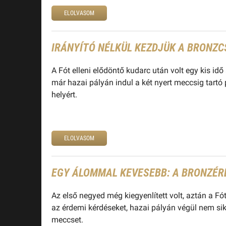
ELOLVASOM
IRÁNYÍTÓ NÉLKÜL KEZDJÜK A BRONZ
A Fót elleni elődöntő kudarc után volt egy kis i
már hazai pályán indul a két nyert meccsig tartó
helyért.
ELOLVASOM
EGY ÁLOMMAL KEVESEBB: A BRONZÉR
Az első negyed még kiegyenlített volt, aztán a Fót
az érdemi kérdéseket, hazai pályán végül nem sik
meccset.