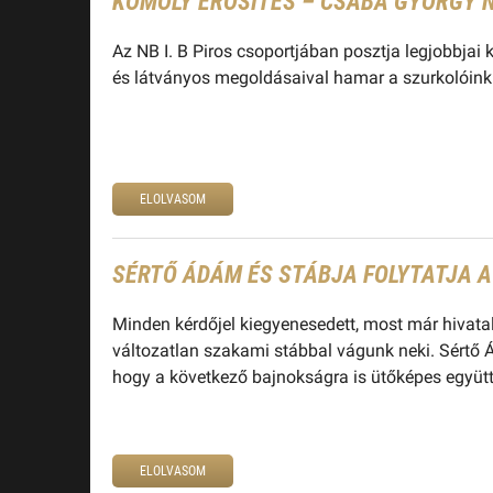
KOMOLY ERŐSÍTÉS – CSABA GYÖRGY 
Az NB I. B Piros csoportjában posztja legjobbjai 
és látványos megoldásaival hamar a szurkolóink 
ELOLVASOM
SÉRTŐ ÁDÁM ÉS STÁBJA FOLYTATJA 
Minden kérdőjel kiegyenesedett, most már hivat
változatlan szakami stábbal vágunk neki. Sértő
hogy a következő bajnokságra is ütőképes együtte
ELOLVASOM