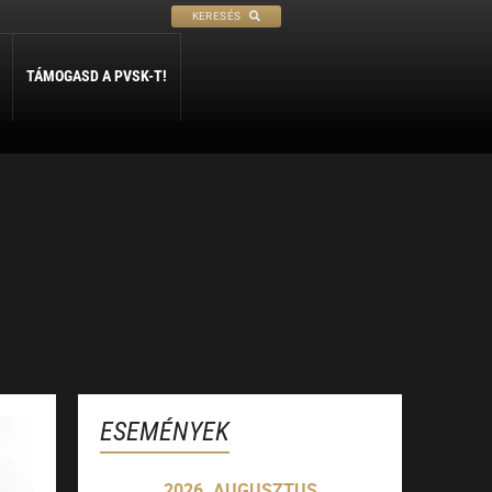
KERESÉS
TÁMOGASD A PVSK-T!
PETANQUE
SÍ
SZABADIDŐ
ly
Petanque
Sí Szakosztály
Szabadidő Szakosztály
ESEMÉNYEK
2026. AUGUSZTUS