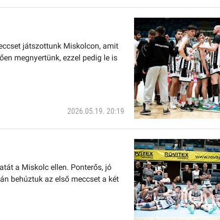
eccset játszottunk Miskolcon, amit
en megnyertünk, ezzel pedig le is
2026.05.19. 20:19
át a Miskolc ellen. Ponterős, jó
mán behúztuk az első meccset a két