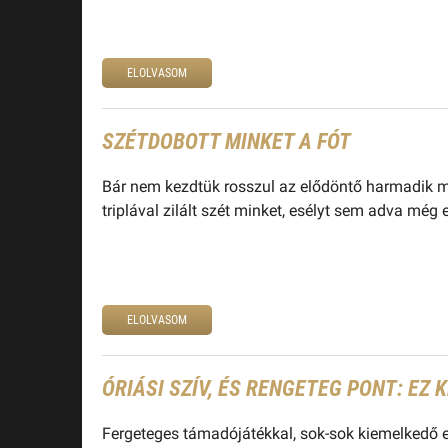
ELOLVASOM
SZÉTDOBOTT MINKET A FÓT
Bár nem kezdtük rosszul az elődöntő harmadik m
triplával zilált szét minket, esélyt sem adva mé
ELOLVASOM
ÓRIÁSI SZÍV, ÉS RENGETEG PONT: EZ
Fergeteges támadójátékkal, sok-sok kiemelkedő e