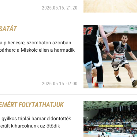
2026.05.16. 21:20
CSATÁT
dő a pihenésre, szombaton azonban
 párharc a Miskolc ellen a harmadik
2026.05.16. 07:00
EMÉRT FOLYTATHATJUK
 gyilkos triplái hamar eldöntötték
erült kiharcolnunk az ötödik