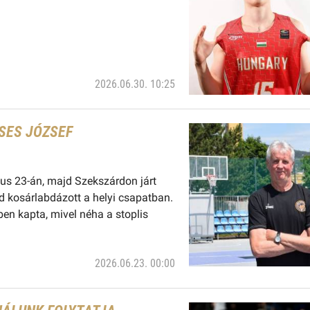
2026.06.30. 10:25
SES JÓZSEF
ius 23-án, majd Szekszárdon járt
jd kosárlabdázott a helyi csapatban.
ben kapta, mivel néha a stoplis
2026.06.23. 00:00