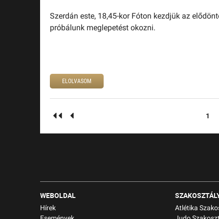
Szerdán este, 18,45-kor Fóton kezdjük az elődönt
próbálunk meglepetést okozni.
ELOLVASOM
1
WEBOLDAL
SZAKOSZTÁL
Hírek
Atlétika Szako
Események
Judo Szakoszt