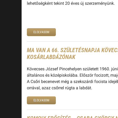
lehetőségként tekint 20 éves új szerzeményünk.
ELOLVASOM
MA VAN A 66. SZÜLETÉSNAPJA KÖVEC
KOSÁRLABDÁZÓNAK
Kövecses József Pincehelyen született 1960. jún
általános és középiskolába. Először focizott, ma
A Csőri becenevet még a szekszárdi focista idejé
orrával, azaz csőrrel rúgta a labdát.
ELOLVASOM