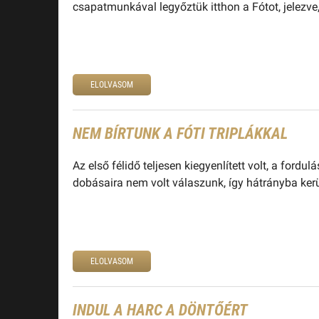
csapatmunkával legyőztük itthon a Fótot, jelezve
ELOLVASOM
NEM BÍRTUNK A FÓTI TRIPLÁKKAL
Az első félidő teljesen kiegyenlített volt, a fordu
dobásaira nem volt válaszunk, így hátrányba ker
ELOLVASOM
INDUL A HARC A DÖNTŐÉRT