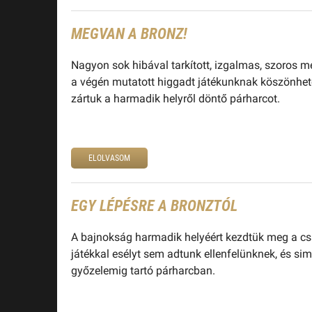
MEGVAN A BRONZ!
Nagyon sok hibával tarkított, izgalmas, szoros m
a végén mutatott higgadt játékunknak köszönhető
zártuk a harmadik helyről döntő párharcot.
ELOLVASOM
EGY LÉPÉSRE A BRONZTÓL
A bajnokság harmadik helyéért kezdtük meg a csat
játékkal esélyt sem adtunk ellenfelünknek, és si
győzelemig tartó párharcban.