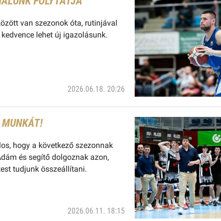
NÁLUNK FOLYTATJA
között van szezonok óta, rutinjával
kedvence lehet új igazolásunk.
2026.06.18. 20:26
A MUNKÁT!
alos, hogy a következő szezonnak
 Ádám és segítő dolgoznak azon,
st tudjunk összeállítani.
2026.06.11. 18:15