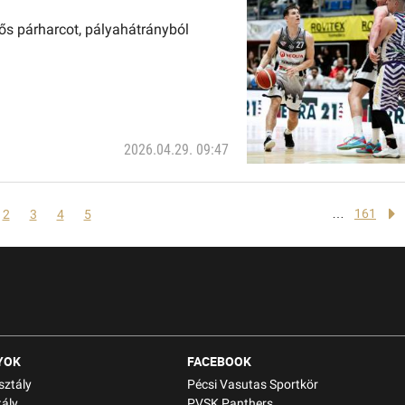
ős párharcot, pályahátrányból
2026.04.29. 09:47
…
161
2
3
4
5
YOK
FACEBOOK
sztály
Pécsi Vasutas Sportkör
ály
PVSK Panthers