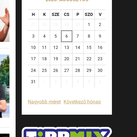
H
K
SZE
CS
P
SZO
V
27
28
29
30
31
1
2
3
4
5
6
7
8
9
10
11
12
13
14
15
16
17
18
19
20
21
22
23
24
25
26
27
28
29
30
31
1
2
3
4
5
6
Nagyobb méret
Következő hónap