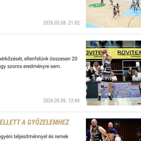
2026.05.08. 21:02
érkőzését, ellenfelünk összesen 20
g egy szoros eredményre sem.
2026.05.06. 12:44
 KELLETT A GYŐZELEMHEZ
gyéni teljesítménnyel és remek