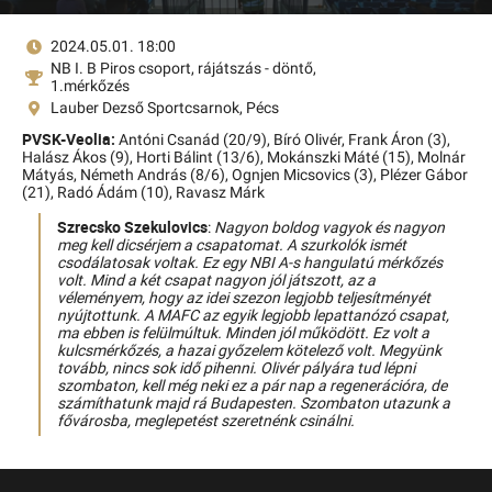
2024.05.01. 18:00
NB I. B Piros csoport, rájátszás - döntő,
1.mérkőzés
Lauber Dezső Sportcsarnok, Pécs
PVSK-Veolia:
Antóni Csanád (20/9),
Bíró Olivér,
Frank Áron (3),
Halász Ákos (9),
Horti Bálint (13/6),
Mokánszki Máté (15),
Molnár
Mátyás,
Németh András (8/6),
Ognjen Micsovics (3),
Plézer Gábor
(21),
Radó Ádám (10),
Ravasz Márk
Szrecsko Szekulovics
:
Nagyon boldog vagyok és nagyon
meg kell dicsérjem a csapatomat. A szurkolók ismét
csodálatosak voltak. Ez egy NBI A-s hangulatú mérkőzés
volt. Mind a két csapat nagyon jól játszott, az a
véleményem, hogy az idei szezon legjobb teljesítményét
nyújtottunk. A MAFC az egyik legjobb lepattanózó csapat,
ma ebben is felülmúltuk. Minden jól működött. Ez volt a
kulcsmérkőzés, a hazai győzelem kötelező volt. Megyünk
tovább, nincs sok idő pihenni. Olivér pályára tud lépni
szombaton, kell még neki ez a pár nap a regenerációra, de
számíthatunk majd rá Budapesten. Szombaton utazunk a
fővárosba, meglepetést szeretnénk csinálni.