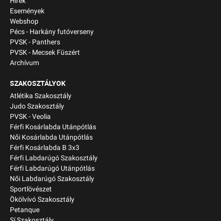
Hírek
Események
Webshop
Pécs - Harkány futóverseny
PVSK - Panthers
PVSK - Mecsek Füszért
Archívum
SZAKOSZTÁLYOK
Atlétika Szakosztály
Judo Szakosztály
PVSK - Veolia
Férfi Kosárlabda Utánpótlás
Női Kosárlabda Utánpótlás
Férfi Kosárlabda B 3x3
Férfi Labdarúgó Szakosztály
Férfi Labdarúgó Utánpótlás
Női Labdarúgó Szakosztály
Sportlövészet
Ökölvívó Szakosztály
Petanque
Sí Szakosztály