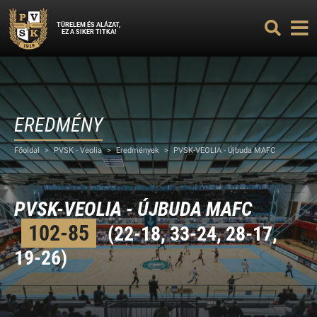
TÜRELEM ÉS ALÁZAT,
EZ A SIKER TITKA!
EREDMÉNY
Főoldal
>
PVSK - Veolia
>
Eredmények
>
PVSK-VEOLIA - Újbuda MAFC
PVSK-VEOLIA - ÚJBUDA MAFC
102-85
(22-18, 33-24, 28-17,
19-26)