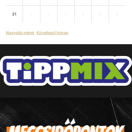
31
1
2
3
4
5
6
Nagyobb méret
Következő hónap