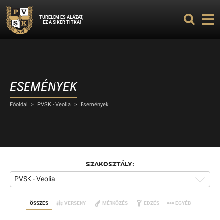
TÜRELEM ÉS ALÁZAT,
EZ A SIKER TITKA!
ESEMÉNYEK
Főoldal
>
PVSK - Veolia
>
Események
SZAKOSZTÁLY:
PVSK - Veolia
ÖSSZES
VERSENY
MÉRKŐZÉS
EDZÉS
EGYÉB