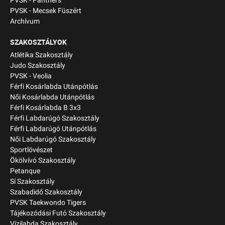
PVSK - Panthers
PVSK - Mecsek Füszért
Archívum
SZAKOSZTÁLYOK
Atlétika Szakosztály
Judo Szakosztály
PVSK - Veolia
Férfi Kosárlabda Utánpótlás
Női Kosárlabda Utánpótlás
Férfi Kosárlabda B 3x3
Férfi Labdarúgó Szakosztály
Férfi Labdarúgó Utánpótlás
Női Labdarúgó Szakosztály
Sportlövészet
Ökölvívó Szakosztály
Petanque
Sí Szakosztály
Szabadidő Szakosztály
PVSK Taekwondo Tigers
Tájékozódási Futó Szakosztály
Vízilabda Szakosztály