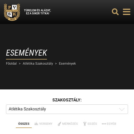
TÜRELEM ÉS ALÁZAT,
EZ A SIKER TITKA!
ESEMÉNYEK
Főoldal
>
Atlétika Szakosztály
>
Események
SZAKOSZTÁLY:
Atlétika Szakosztály
ÖSSZES
VERSENY
MÉRKŐZÉS
EDZÉS
EGYÉB