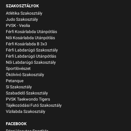
SZAKOSZTÁLYOK
Atlétika Szakosztály
Judo Szakosztály
PVSK - Veolia
Férfi Kosárlabda Utánpótlás
Női Kosárlabda Utánpótlás
Férfi Kosárlabda B 3x3
Férfi Labdarúgó Szakosztály
Férfi Labdarúgó Utánpótlás
Női Labdarúgó Szakosztály
Sportlövészet
Ökölvívó Szakosztály
Petanque
Sí Szakosztály
Szabadidő Szakosztály
PVSK Taekwondo Tigers
Tájékozódási Futó Szakosztály
Vízilabda Szakosztály
FACEBOOK