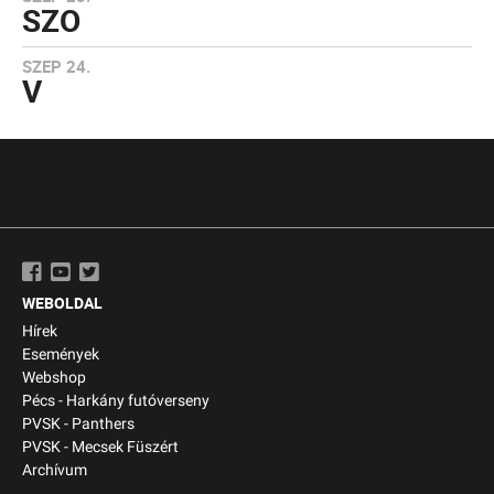
SZO
SZEP 24.
V
WEBOLDAL
Hírek
Események
Webshop
Pécs - Harkány futóverseny
PVSK - Panthers
PVSK - Mecsek Füszért
Archívum