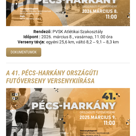
Rendező
:
PVSK Atlétikai Szakosztály
Id
ő
pont :
2026. március 8., vasárnap, 11.00 óra
Verseny távja:
egyéni 25,6 km, váltó 8,2 – 9,1 – 8,3 km
DOKUMENTUMOK
A 41. PÉCS-HARKÁNY ORSZÁGÚTI
FUTÓVERSENY VERSENYKIÍRÁSA