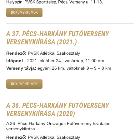
Helyszín: PVSK Sporttelep, Pécs, Verseny u. 11-13.
DOKUMENTUMOK
A 37. PÉCS-HARKÁNY FUTÓVERSENY
VERSENYKIÍRÁSA (2021.)
Rendez
ő
:
PVSK Atlétikai Szakosztály
Id
ő
pont :
2021. október 24., vasárnap, 11.00 óra
Verseny távja:
egyéni 26 km, váltóknak 9 – 9 – 8 km
DOKUMENTUMOK
A 36. PÉCS-HARKÁNY FUTÓVERSENY
VERSENYKIÍRÁSA (2020)
A 36. Pécs-Harkány Országúti Futóverseny hivatalos
versenykiírása.
Rendező:
PVSK Atlétikai Szakosztály