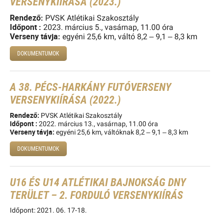
VERSENYKIÍRÁSA (2023.)
Rendező
:
PVSK Atlétikai Szakosztály
Id
ő
pont :
2023. március 5., vasárnap, 11.00 óra
Verseny távja:
egyéni 25,6 km, váltó 8,2 – 9,1 – 8,3 km
DOKUMENTUMOK
A 38. PÉCS-HARKÁNY FUTÓVERSENY
VERSENYKIÍRÁSA (2022.)
Rendez
ő
:
PVSK Atlétikai Szakosztály
Id
ő
pont :
2022. március 13., vasárnap, 11.00 óra
Verseny távja:
egyéni 25,6 km, váltóknak 8,2 – 9,1 – 8,3 km
DOKUMENTUMOK
U16 ÉS U14 ATLÉTIKAI BAJNOKSÁG DNY
TERÜLET – 2. FORDULÓ VERSENYKIÍRÁS
Időpont: 2021. 06. 17-18.