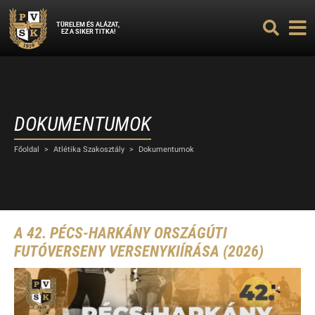
TÜRELEM ÉS ALÁZAT,
EZ A SIKER TITKA!
DOKUMENTUMOK
Főoldal
>
Atlétika Szakosztály
>
Dokumentumok
A 42. PÉCS-HARKÁNY ORSZÁGÚTI
FUTÓVERSENY VERSENYKIÍRÁSA (2026)