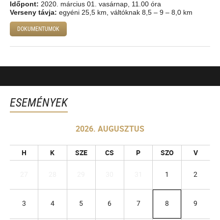
Időpont:
2020. március 01. vasárnap, 11.00 óra
Verseny távja:
egyéni 25,5 km, váltóknak 8,5 – 9 – 8,0 km
DOKUMENTUMOK
ESEMÉNYEK
2026. AUGUSZTUS
H
K
SZE
CS
P
SZO
V
27
28
29
30
31
1
2
3
4
5
6
7
8
9