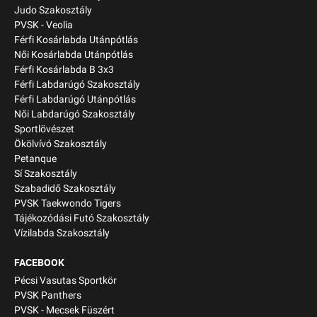
Judo Szakosztály
PVSK - Veolia
Férfi Kosárlabda Utánpótlás
Női Kosárlabda Utánpótlás
Férfi Kosárlabda B 3x3
Férfi Labdarúgó Szakosztály
Férfi Labdarúgó Utánpótlás
Női Labdarúgó Szakosztály
Sportlövészet
Ökölvívó Szakosztály
Petanque
Sí Szakosztály
Szabadidő Szakosztály
PVSK Taekwondo Tigers
Tájékozódási Futó Szakosztály
Vízilabda Szakosztály
FACEBOOK
Pécsi Vasutas Sportkör
PVSK Panthers
PVSK - Mecsek Füszért