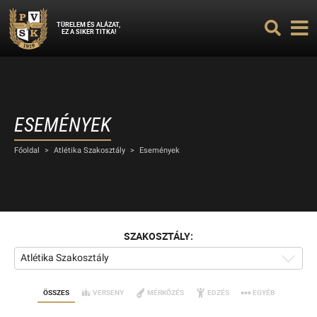
TÜRELEM ÉS ALÁZAT,
EZ A SIKER TITKA!
ESEMÉNYEK
Főoldal
>
Atlétika Szakosztály
>
Események
SZAKOSZTÁLY:
Atlétika Szakosztály
ÖSSZES
VERSENY
MÉRKŐZÉS
EDZÉS
EGYÉB