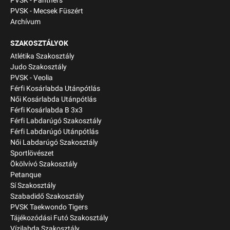
PVSK - Panthers
PVSK - Mecsek Füszért
Archívum
SZAKOSZTÁLYOK
Atlétika Szakosztály
Judo Szakosztály
PVSK - Veolia
Férfi Kosárlabda Utánpótlás
Női Kosárlabda Utánpótlás
Férfi Kosárlabda B 3x3
Férfi Labdarúgó Szakosztály
Férfi Labdarúgó Utánpótlás
Női Labdarúgó Szakosztály
Sportlövészet
Ökölvívó Szakosztály
Petanque
Sí Szakosztály
Szabadidő Szakosztály
PVSK Taekwondo Tigers
Tájékozódási Futó Szakosztály
Vízilabda Szakosztály