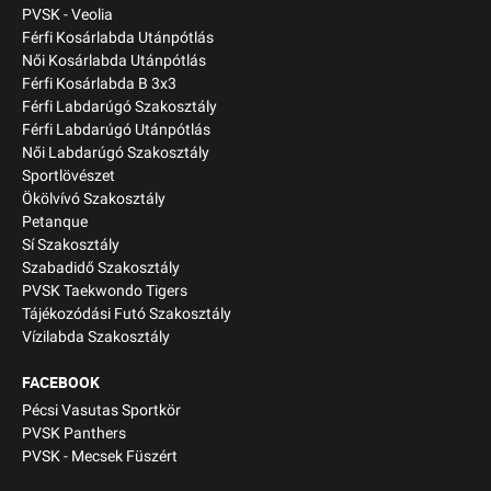
PVSK - Veolia
Férfi Kosárlabda Utánpótlás
Női Kosárlabda Utánpótlás
Férfi Kosárlabda B 3x3
Férfi Labdarúgó Szakosztály
Férfi Labdarúgó Utánpótlás
Női Labdarúgó Szakosztály
Sportlövészet
Ökölvívó Szakosztály
Petanque
Sí Szakosztály
Szabadidő Szakosztály
PVSK Taekwondo Tigers
Tájékozódási Futó Szakosztály
Vízilabda Szakosztály
FACEBOOK
Pécsi Vasutas Sportkör
PVSK Panthers
PVSK - Mecsek Füszért