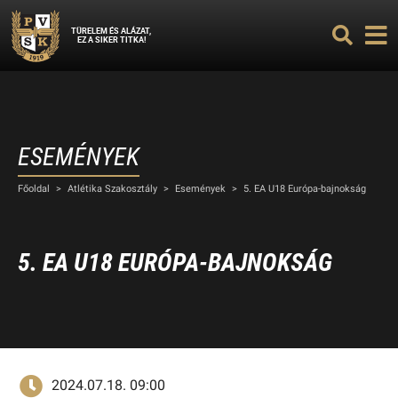
TÜRELEM ÉS ALÁZAT,
EZ A SIKER TITKA!
ESEMÉNYEK
Főoldal
>
Atlétika Szakosztály
>
Események
>
5. EA U18 Európa-bajnokság
5. EA U18 EURÓPA-BAJNOKSÁG
2024.07.18. 09:00