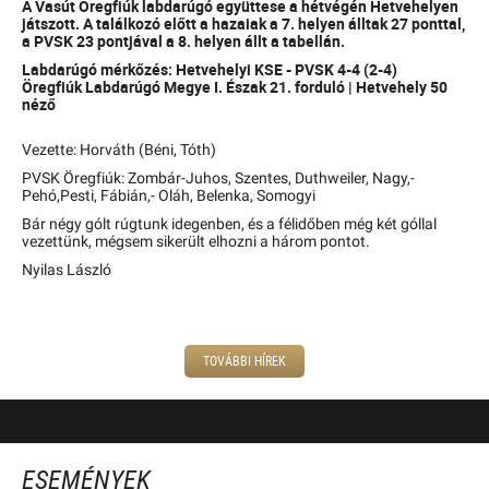
A Vasút Öregfiúk labdarúgó együttese a hétvégén Hetvehelyen
játszott. A találkozó előtt a hazaiak a 7. helyen álltak 27 ponttal,
a PVSK 23 pontjával a 8. helyen állt a tabellán.
Labdarúgó mérkőzés:
Hetvehelyi KSE - PVSK 4-4 (2-4)
Öregfiúk Labdarúgó Megye I. Észak 21. forduló | Hetvehely 50
néző
Vezette: Horváth (Béni, Tóth)
PVSK Öregfiúk: Zombár-Juhos, Szentes, Duthweiler, Nagy,-
Pehó,Pesti, Fábián,- Oláh, Belenka, Somogyi
Bár négy gólt rúgtunk idegenben, és a félidőben még két góllal
vezettünk, mégsem sikerült elhozni a három pontot.
Nyilas László
TOVÁBBI HÍREK
ESEMÉNYEK