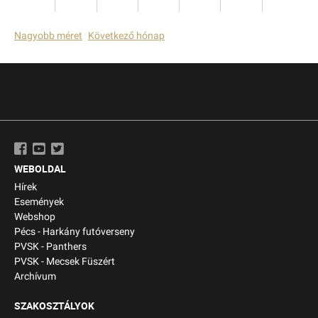
Nagyobb méret
Következő hónap
WEBOLDAL
Hírek
Események
Webshop
Pécs - Harkány futóverseny
PVSK - Panthers
PVSK - Mecsek Füszért
Archívum
SZAKOSZTÁLYOK