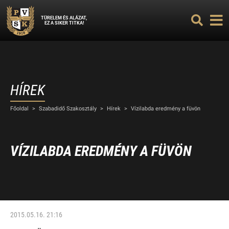
TÜRELEM ÉS ALÁZAT,
EZ A SIKER TITKA!
HÍREK
Főoldal
>
Szabadidő Szakosztály
>
Hírek
>
Vízilabda eredmény a füvön
VÍZILABDA EREDMÉNY A FÜVÖN
2015.05.16. 21:16