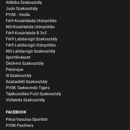
Atlétika Szakosztály
Judo Szakosztály
PVSK - Veolia
Férfi Kosárlabda Utánpótlás
Női Kosárlabda Utánpótlás
Férfi Kosárlabda B 3x3
Férfi Labdarúgó Szakosztály
Férfi Labdarúgó Utánpótlás
Női Labdarúgó Szakosztály
Sportlövészet
Ökölvívó Szakosztály
Petanque
Sí Szakosztály
Szabadidő Szakosztály
PVSK Taekwondo Tigers
Tájékozódási Futó Szakosztály
Vízilabda Szakosztály
FACEBOOK
Pécsi Vasutas Sportkör
PVSK Panthers