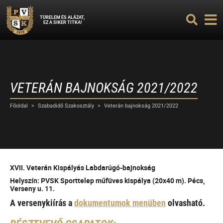
TÜRELEM ÉS ALÁZAT,
EZ A SIKER TITKA!
VETERÁN BAJNOKSÁG 2021/2022
Főoldal
>
Szabadidő Szakosztály
>
Veterán bajnokság 2021/2022
XVII. Veterán Kispályás Labdarúgó-bajnokság
Helyszín: PVSK Sporttelep műfüves kispálya (20x40 m). Pécs,
Verseny u. 11.
A versenykiírás a
dokumentumok menüben
olvasható.