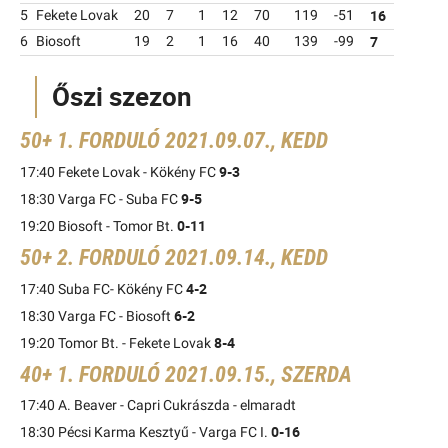
16
5
Fekete Lovak
20
7
1
12
70
119
-51
7
6
Biosoft
19
2
1
16
40
139
-99
Őszi szezon
50+ 1. FORDULÓ 2021.09.07., KEDD
9-3
17:40 Fekete Lovak - Kökény FC
9-5
18:30 Varga FC - Suba FC
0-11
19:20 Biosoft - Tomor Bt.
50+ 2. FORDULÓ 2021.09.14., KEDD
4-2
17:40 Suba FC- Kökény FC
6-2
18:30 Varga FC - Biosoft
8-4
19:20 Tomor Bt. - Fekete Lovak
40+ 1. FORDULÓ 2021.09.15., SZERDA
17:40 A. Beaver - Capri Cukrászda - elmaradt
0-16
18:30 Pécsi Karma Kesztyű - Varga FC I.