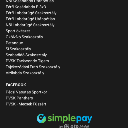
Női Kosárlabda Utánpótlás
Férfi Kosárlabda B 3x3
Férfi Labdarúgó Szakosztály
Férfi Labdarúgó Utánpótlás
Női Labdarúgó Szakosztály
Sportlövészet
Ökölvívó Szakosztály
Petanque
Sí Szakosztály
Szabadidő Szakosztály
PVSK Taekwondo Tigers
Tájékozódási Futó Szakosztály
Vízilabda Szakosztály
FACEBOOK
Pécsi Vasutas Sportkör
PVSK Panthers
PVSK - Mecsek Füszért