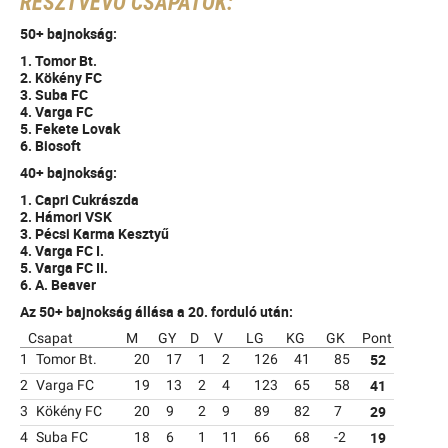
RÉSZTVEVŐ CSAPATOK:
50+ bajnokság:
1. Tomor Bt.
2. Kökény FC
3. Suba FC
4. Varga FC
5. Fekete Lovak
6. Biosoft
40+ bajnokság:
1. Capri Cukrászda
2. Hámori VSK
3. Pécsi Karma Kesztyű
4. Varga FC I.
5. Varga FC II.
6. A. Beaver
Az 50+ bajnokság állása a 20. forduló után:
Csapat
M
GY
D
V
LG
KG
GK
Pont
52
1
Tomor Bt.
20
17
1
2
126
41
85
41
2
Varga FC
19
13
2
4
123
65
58
29
3
Kökény FC
20
9
2
9
89
82
7
19
4
Suba FC
18
6
1
11
66
68
-2