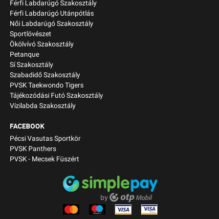
Férfi Labdarúgó Szakosztály
Férfi Labdarúgó Utánpótlás
Női Labdarúgó Szakosztály
Sportlövészet
Ökölvívó Szakosztály
Petanque
Sí Szakosztály
Szabadidő Szakosztály
PVSK Taekwondo Tigers
Tájékozódási Futó Szakosztály
Vízilabda Szakosztály
FACEBOOK
Pécsi Vasutas Sportkör
PVSK Panthers
PVSK - Mecsek Füszért