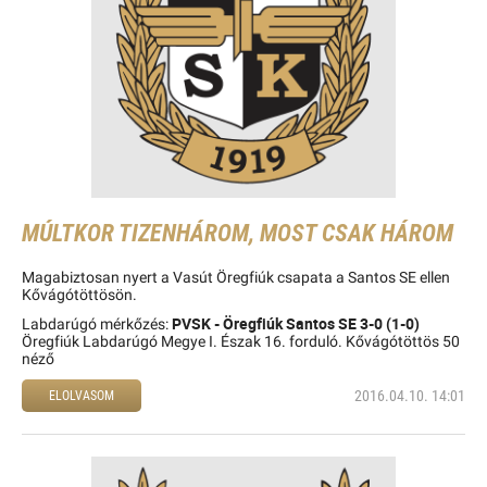
MÚLTKOR TIZENHÁROM, MOST CSAK HÁROM
Magabiztosan nyert a Vasút Öregfiúk csapata a Santos SE ellen
Kővágótöttösön.
PVSK - Öregfiúk Santos SE 3-0 (1-0)
Labdarúgó mérkőzés:
Öregfiúk Labdarúgó Megye I. Észak 16. forduló. Kővágótöttös 50
néző
2016.04.10. 14:01
ELOLVASOM