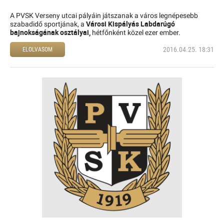
A PVSK Verseny utcai pályáin játszanak a város legnépesebb
Városi Kispályás Labdarúgó
szabadidő sportjának, a
bajnokságának osztályai,
hétfőnként közel ezer ember.
2016.04.25. 18:31
ELOLVASOM