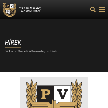
TÜRELEM ÉS ALÁZAT,
EZ A SIKER TITKA!
HÍREK
Főoldal
>
Szabadidő Szakosztály
>
Hírek