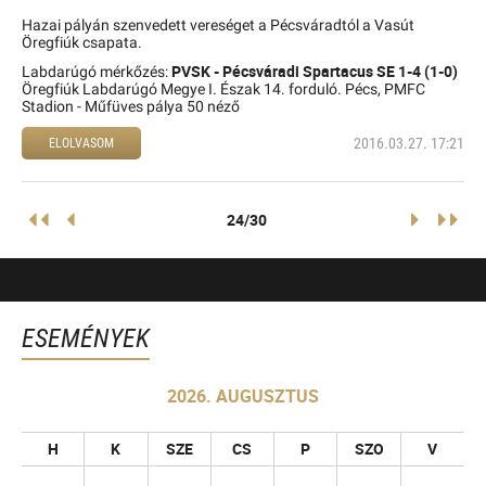
Hazai pályán szenvedett vereséget a Pécsváradtól a Vasút
Öregfiúk csapata.
PVSK - Pécsváradi Spartacus SE 1-4 (1-0)
Labdarúgó mérkőzés:
Öregfiúk Labdarúgó Megye I. Észak 14. forduló. Pécs, PMFC
Stadion - Műfüves pálya 50 néző
2016.03.27. 17:21
ELOLVASOM
24/30
ESEMÉNYEK
2026. AUGUSZTUS
H
K
SZE
CS
P
SZO
V