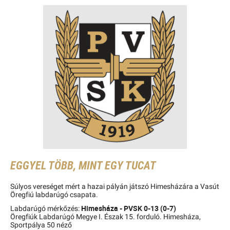
EGGYEL TÖBB, MINT EGY TUCAT
Súlyos vereséget mért a hazai pályán játszó Himesházára a Vasút
Öregfiú labdarúgó csapata.
Himesháza - PVSK 0-13 (0-7)
Labdarúgó mérkőzés:
Öregfiúk Labdarúgó Megye I. Észak 15. forduló. Himesháza,
Sportpálya 50 néző