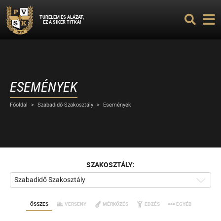
TÜRELEM ÉS ALÁZAT,
EZ A SIKER TITKA!
ESEMÉNYEK
Főoldal
>
Szabadidő Szakosztály
>
Események
SZAKOSZTÁLY:
Szabadidő Szakosztály
ÖSSZES
VERSENY
MÉRKŐZÉS
EDZÉS
EGYÉB