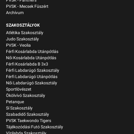
PVSK - Panthers
PVSK - Mecsek Füszért
Archívum
SZAKOSZTÁLYOK
Atlétika Szakosztály
Judo Szakosztály
PVSK - Veolia
Férfi Kosárlabda Utánpótlás
Női Kosárlabda Utánpótlás
Férfi Kosárlabda B 3x3
Férfi Labdarúgó Szakosztály
Férfi Labdarúgó Utánpótlás
Női Labdarúgó Szakosztály
Sportlövészet
Ökölvívó Szakosztály
Petanque
Sí Szakosztály
Szabadidő Szakosztály
PVSK Taekwondo Tigers
Tájékozódási Futó Szakosztály
Vízilabda Szakosztály