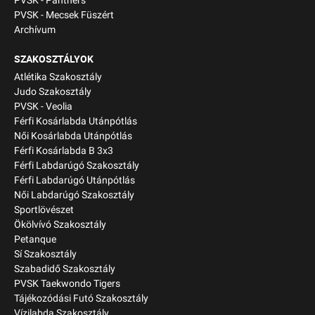
PVSK - Panthers
PVSK - Mecsek Füszért
Archívum
SZAKOSZTÁLYOK
Atlétika Szakosztály
Judo Szakosztály
PVSK - Veolia
Férfi Kosárlabda Utánpótlás
Női Kosárlabda Utánpótlás
Férfi Kosárlabda B 3x3
Férfi Labdarúgó Szakosztály
Férfi Labdarúgó Utánpótlás
Női Labdarúgó Szakosztály
Sportlövészet
Ökölvívó Szakosztály
Petanque
Sí Szakosztály
Szabadidő Szakosztály
PVSK Taekwondo Tigers
Tájékozódási Futó Szakosztály
Vízilabda Szakosztály