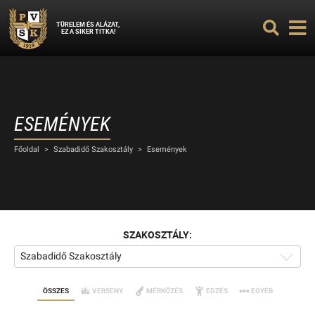
TÜRELEM ÉS ALÁZAT,
EZ A SIKER TITKA!
ESEMÉNYEK
Főoldal
>
Szabadidő Szakosztály
>
Események
SZAKOSZTÁLY:
Szabadidő Szakosztály
ÖSSZES
VERSENY
MÉRKŐZÉS
EDZÉS
EGYÉB