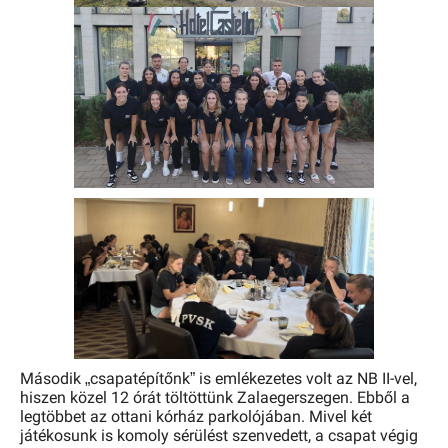
Második „csapatépítőnk” is emlékezetes volt az NB II-vel,
hiszen közel 12 órát töltöttünk Zalaegerszegen. Ebből a
legtöbbet az ottani kórház parkolójában. Mivel két
játékosunk is komoly sérülést szenvedett, a csapat végig