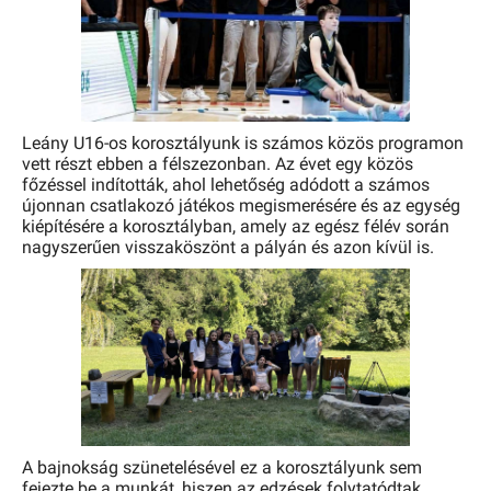
Leány U16-os korosztályunk is számos közös programon
vett részt ebben a félszezonban. Az évet egy közös
főzéssel indították, ahol lehetőség adódott a számos
újonnan csatlakozó játékos megismerésére és az egység
kiépítésére a korosztályban, amely az egész félév során
nagyszerűen visszaköszönt a pályán és azon kívül is.
A bajnokság szünetelésével ez a korosztályunk sem
fejezte be a munkát, hiszen az edzések folytatódtak