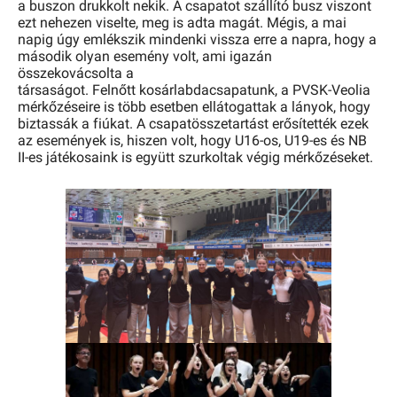
a buszon drukkolt nekik. A csapatot szállító busz viszont
ezt nehezen viselte, meg is adta magát. Mégis, a mai
napig úgy emlékszik mindenki vissza erre a napra, hogy a
második olyan esemény volt, ami igazán
összekovácsolta a
társaságot. Felnőtt kosárlabdacsapatunk, a PVSK-Veolia
mérkőzéseire is több esetben ellátogattak a lányok, hogy
biztassák a fiúkat. A csapatösszetartást erősítették ezek
az események is, hiszen volt, hogy U16-os, U19-es és NB
II-es játékosaink is együtt szurkoltak végig mérkőzéseket.