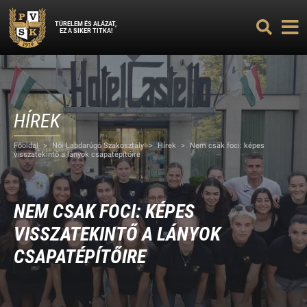
TÜRELEM ÉS ALÁZAT,
EZ A SIKER TITKA!
HÍREK
Főoldal
>
Női Labdarúgó Szakosztály
>
Hírek
>
Nem csak foci: képes
visszatekintő a lányok csapatépítőire
NEM CSAK FOCI: KÉPES
VISSZATEKINTŐ A LÁNYOK
CSAPATÉPÍTŐIRE