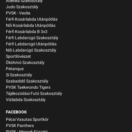
Atlétika Szakosztály
Judo Szakosztály
PVSK - Veolia
Férfi Kosárlabda Utánpótlás
Női Kosárlabda Utánpótlás
Férfi Kosárlabda B 3x3
Férfi Labdarúgó Szakosztály
Férfi Labdarúgó Utánpótlás
Női Labdarúgó Szakosztály
Sportlövészet
Ökölvívó Szakosztály
Petanque
Sí Szakosztály
Szabadidő Szakosztály
PVSK Taekwondo Tigers
Tájékozódási Futó Szakosztály
Vízilabda Szakosztály
FACEBOOK
Pécsi Vasutas Sportkör
PVSK Panthers
PVSK - Mecsek Füszért