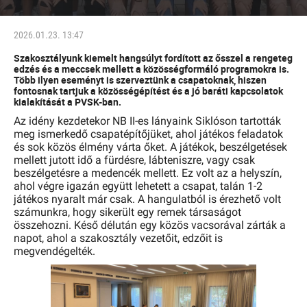
2026.01.23. 13:47
Szakosztályunk kiemelt hangsúlyt fordított az ősszel a rengeteg
edzés és a meccsek mellett a közösségformáló programokra is.
Több ilyen eseményt is szerveztünk a csapatoknak, hiszen
fontosnak tartjuk a közösségépítést és a jó baráti kapcsolatok
kialakítását a PVSK-ban.
Az idény kezdetekor NB II-es lányaink Siklóson tartották
meg ismerkedő csapatépítőjüket, ahol játékos feladatok
és sok közös élmény várta őket. A játékok, beszélgetések
mellett jutott idő a fürdésre, lábteniszre, vagy csak
beszélgetésre a medencék mellett. Ez volt az a helyszín,
ahol végre igazán együtt lehetett a csapat, talán 1-2
játékos nyaralt már csak. A hangulatból is érezhető volt
számunkra, hogy sikerült egy remek társaságot
összehozni. Késő délután egy közös vacsorával zárták a
napot, ahol a szakosztály vezetőit, edzőit is
megvendégelték.