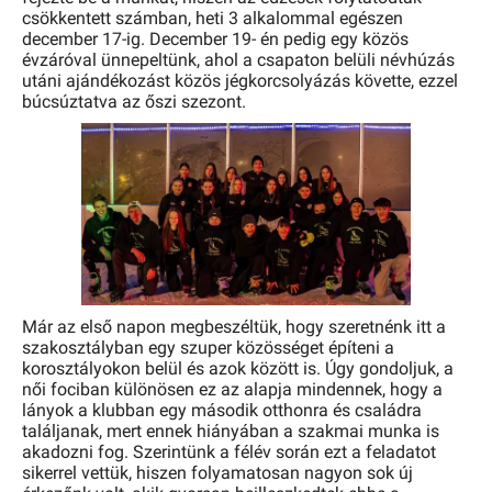
csökkentett számban, heti 3 alkalommal egészen
december 17-ig. December 19- én pedig egy közös
évzáróval ünnepeltünk, ahol a csapaton belüli névhúzás
utáni ajándékozást közös jégkorcsolyázás követte, ezzel
búcsúztatva az őszi szezont.
Már az első napon megbeszéltük, hogy szeretnénk itt a
szakosztályban egy szuper közösséget építeni a
korosztályokon belül és azok között is. Úgy gondoljuk, a
női fociban különösen ez az alapja mindennek, hogy a
lányok a klubban egy második otthonra és családra
találjanak, mert ennek hiányában a szakmai munka is
akadozni fog. Szerintünk a félév során ezt a feladatot
sikerrel vettük, hiszen folyamatosan nagyon sok új