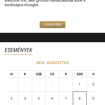
érkezőnk volt, akik gyorsan beilleszkedtek ebbe a
barátságos közegbe.
TOVÁBBI HÍREK
ESEMÉNYEK
2026. AUGUSZTUS
H
K
SZE
CS
P
SZO
V
27
28
29
30
31
1
2
3
4
5
6
7
8
9