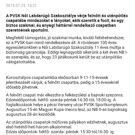
2015.07.23. 14:31
A PVSK Női Labdarúgó Szakosztálya várja felnőtt és utánpótlás
csapatába mindazokat a
lányokat
, akik szeretik a focit, és egy
biztos szakmai, és anyagi háttérrel rendelkező csapatban
szeretnének sportolni.
Megfelelő támogatás, jó szakmai munka, kiváló feltételrendszer,
ez a PVSK-ban mind rendelkezésre áll. A rövidesen 100 éves
egyesületünkben a Női Labdarúgó Szakosztály 11 éves múltja a
biztonság garanciája. Eddigi legnagyobb sikerünk a két éves NB I-
es szereplés, és az, hogy 23 játékosunk került be az utánpótlás
válogatottakba.
Korosztályos csapatainkba elsősorban 9-11-15-évesek
jelentkezését várjuk, a felnőtt csapatba, pedig a 15 éveseknél
idősebb jöhetnek.
A felnőtt csapat már elkezdte a felkészülést a bajnoki szezonra.
Edzésidőpontok: hétfő- szerda-péntek:16:30-tól, 18:00-ig. A
foglalkozások helye a pécsi Verseny utcai PVSK Sportkomplexum.
Augusztus 15-én Magyar Kupa meccs lesz, az NB II-es bajnokság
augusztus 28-án kezdődik.
Az utánpótlás csapatok műfüves pályákon edzhetnek, augusztus
első hetétől heti három alkalommal.
Edzés időpontok: hétfő- szerda- péntek: 15:30-tól,16:30- ig.