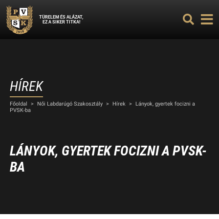
TÜRELEM ÉS ALÁZAT,
EZ A SIKER TITKA!
HÍREK
Főoldal
>
Női Labdarúgó Szakosztály
>
Hírek
>
Lányok, gyertek focizni a
PVSK-ba
LÁNYOK, GYERTEK FOCIZNI A PVSK-
BA