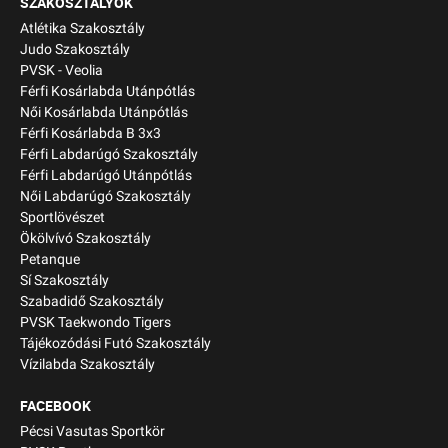
SZAKOSZTÁLYOK
Atlétika Szakosztály
Judo Szakosztály
PVSK - Veolia
Férfi Kosárlabda Utánpótlás
Női Kosárlabda Utánpótlás
Férfi Kosárlabda B 3x3
Férfi Labdarúgó Szakosztály
Férfi Labdarúgó Utánpótlás
Női Labdarúgó Szakosztály
Sportlövészet
Ökölvívó Szakosztály
Petanque
Sí Szakosztály
Szabadidő Szakosztály
PVSK Taekwondo Tigers
Tájékozódási Futó Szakosztály
Vízilabda Szakosztály
FACEBOOK
Pécsi Vasutas Sportkör