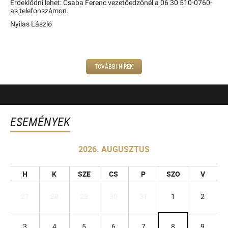
Érdeklődni lehet: Csaba Ferenc vezetőedzőnél a 06 30 510-0760-
as telefonszámon.
Nyilas László
TOVÁBBI HÍREK
ESEMÉNYEK
2026. AUGUSZTUS
H
K
SZE
CS
P
SZO
V
27
28
29
30
31
1
2
3
4
5
6
7
8
9