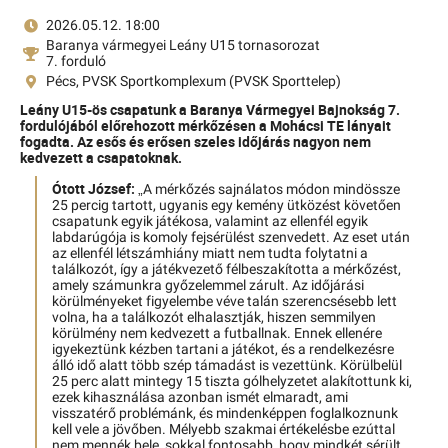
2026.05.12. 18:00
Baranya vármegyei Leány U15 tornasorozat
7. forduló
Pécs, PVSK Sportkomplexum (PVSK Sporttelep)
Leány U15-ös csapatunk a Baranya Vármegyei Bajnokság 7.
fordulójából előrehozott mérkőzésen a Mohácsi TE lányait
fogadta. Az esős és erősen szeles időjárás nagyon nem
kedvezett a csapatoknak.
Ótott József:
„A mérkőzés sajnálatos módon mindössze
25 percig tartott, ugyanis egy kemény ütközést követően
csapatunk egyik játékosa, valamint az ellenfél egyik
labdarúgója is komoly fejsérülést szenvedett. Az eset után
az ellenfél létszámhiány miatt nem tudta folytatni a
találkozót, így a játékvezető félbeszakította a mérkőzést,
amely számunkra győzelemmel zárult. Az időjárási
körülményeket figyelembe véve talán szerencsésebb lett
volna, ha a találkozót elhalasztják, hiszen semmilyen
körülmény nem kedvezett a futballnak. Ennek ellenére
igyekeztünk kézben tartani a játékot, és a rendelkezésre
álló idő alatt több szép támadást is vezettünk. Körülbelül
25 perc alatt mintegy 15 tiszta gólhelyzetet alakítottunk ki,
ezek kihasználása azonban ismét elmaradt, ami
visszatérő problémánk, és mindenképpen foglalkoznunk
kell vele a jövőben. Mélyebb szakmai értékelésbe ezúttal
nem mennék bele, sokkal fontosabb, hogy mindkét sérült