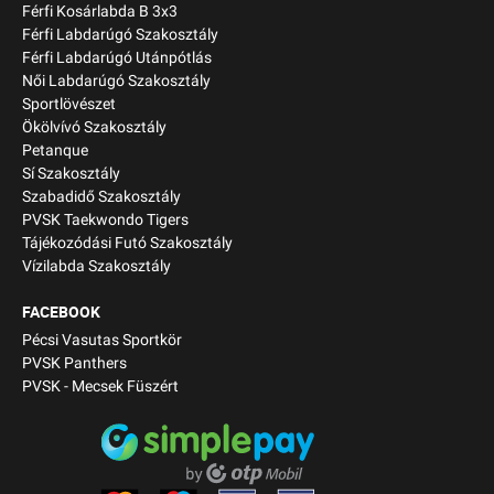
Férfi Kosárlabda B 3x3
Férfi Labdarúgó Szakosztály
Férfi Labdarúgó Utánpótlás
Női Labdarúgó Szakosztály
Sportlövészet
Ökölvívó Szakosztály
Petanque
Sí Szakosztály
Szabadidő Szakosztály
PVSK Taekwondo Tigers
Tájékozódási Futó Szakosztály
Vízilabda Szakosztály
FACEBOOK
Pécsi Vasutas Sportkör
PVSK Panthers
PVSK - Mecsek Füszért