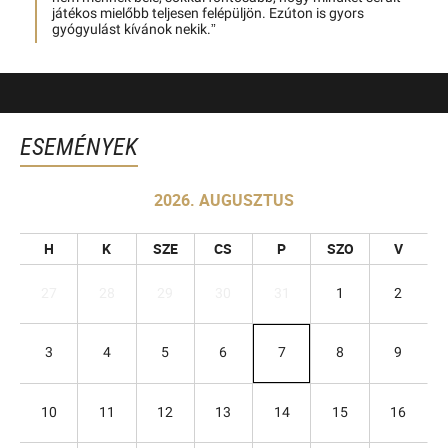
játékos mielőbb teljesen felépüljön. Ezúton is gyors
gyógyulást kívánok nekik.”
ESEMÉNYEK
2026. AUGUSZTUS
H
K
SZE
CS
P
SZO
V
27
28
29
30
31
1
2
3
4
5
6
7
8
9
10
11
12
13
14
15
16