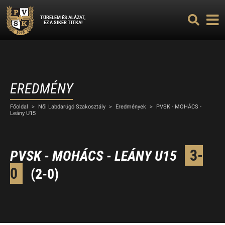
TÜRELEM ÉS ALÁZAT,
EZ A SIKER TITKA!
EREDMÉNY
Főoldal
>
Női Labdarúgó Szakosztály
>
Eredmények
>
PVSK - MOHÁCS -
Leány U15
3-
PVSK - MOHÁCS - LEÁNY U15
0
(2-0)