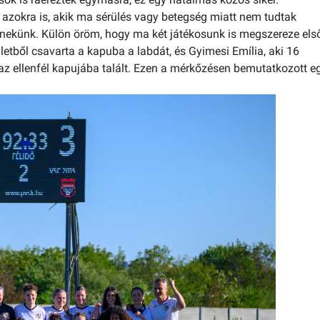
zokra is, akik ma sérülés vagy betegség miatt nem tudtak
ak nekünk. Külön öröm, hogy ma két játékosunk is megszereze els
gletből csavarta a kapuba a labdát, és Gyimesi Emília, aki 16
 az ellenfél kapujába talált. Ezen a mérkőzésen bemutatkozott e