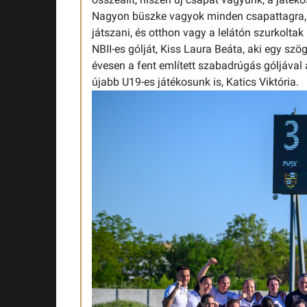
Nagyon büszke vagyok minden csapattagra, a
játszani, és otthon vagy a lelátón szurkolt
NBII-es gólját, Kiss Laura Beáta, aki egy szö
évesen a fent említett szabadrúgás góljával
újabb U19-es játékosunk is, Katics Viktória.