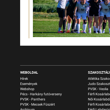
WEBOLDAL
SZAKOSZTÁL
Hírek
Atlétika Szako
Események
Judo Szakoszt
Webshop
PVSK - Veolia
Pécs - Harkány futóverseny
Férfi Kosárla
PVSK - Panthers
Női Kosárlabd
PVSK - Mecsek Füszért
Férfi Kosárlab
Archívum
Férfi Labdarú