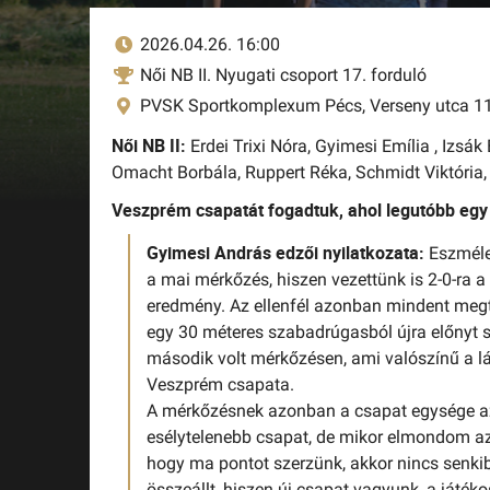
2026.04.26. 16:00
Női NB II. Nyugati csoport 17. forduló
PVSK Sportkomplexum Pécs, Verseny utca 1
Női NB II:
Erdei Trixi Nóra,
Gyimesi Emília ,
Izsák
Omacht Borbála,
Ruppert Réka,
Schmidt Viktória
Veszprém csapatát fogadtuk, ahol legutóbb eg
Gyimesi András edzői nyilatkozata:
Eszméle
a mai mérkőzés, hiszen vezettünk is 2-0-ra a
eredmény. Az ellenfél azonban mindent megte
egy 30 méteres szabadrúgasból újra előnyt s
második volt mérkőzésen, ami valószínű a lán
Veszprém csapata.
A mérkőzésnek azonban a csapat egysége az,
esélytelenebb csapat, de mikor elmondom az 
hogy ma pontot szerzünk, akkor nincs senkib
összeállt, hiszen új csapat vagyunk, a játék