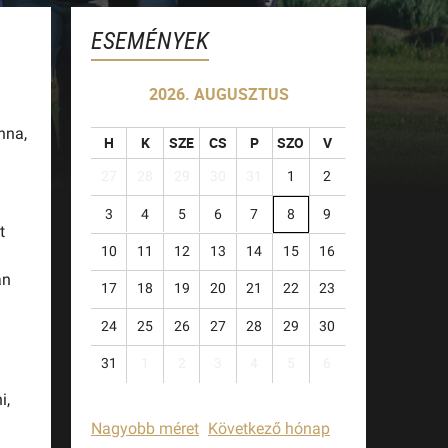
ESEMÉNYEK
2026. AUGUSZTUS
nna,
H
K
SZE
CS
P
SZO
V
27
28
29
30
31
1
2
3
4
5
6
7
8
9
t
10
11
12
13
14
15
16
an
17
18
19
20
21
22
23
24
25
26
27
28
29
30
31
1
2
3
4
5
6
i,
Nagyobb méret
Következő hónap