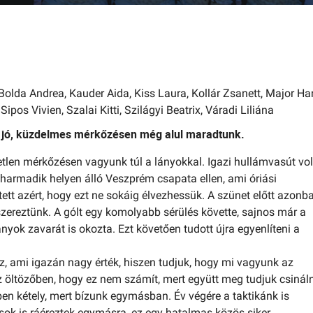
1
 Bolda Andrea,
Kauder Aida,
Kiss Laura,
Kollár Zsanett,
Major Ha
,
Sipos Vivien,
Szalai Kitti,
Szilágyi Beatrix,
Váradi Liliána
y jó, küzdelmes mérkőzésen még alul maradtunk.
tlen mérkőzésen vagyunk túl a lányokkal. Igazi hullámvasút vol
 harmadik helyen álló Veszprém csapata ellen, ami óriási
tt azért, hogy ezt ne sokáig élvezhessük. A szünet előtt azonb
zereztünk. A gólt egy komolyabb sérülés követte, sajnos már a
yok zavarát is okozta. Ezt követően tudott újra egyenlíteni a
 ami igazán nagy érték, hiszen tudjuk, hogy mi vagyunk az
öltözőben, hogy ez nem számít, mert együtt meg tudjuk csináln
en kétely, mert bízunk egymásban. Év végére a taktikánk is
osok is ráéreztek egymásra, ez egy hatalmas közös siker.