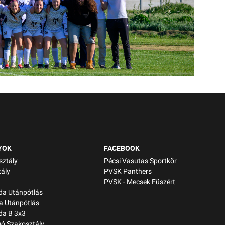
YOK
FACEBOOK
sztály
Pécsi Vasutas Sportkör
ály
PVSK Panthers
PVSK - Mecsek Füszért
bda Utánpótlás
a Utánpótlás
da B 3x3
gó Szakosztály