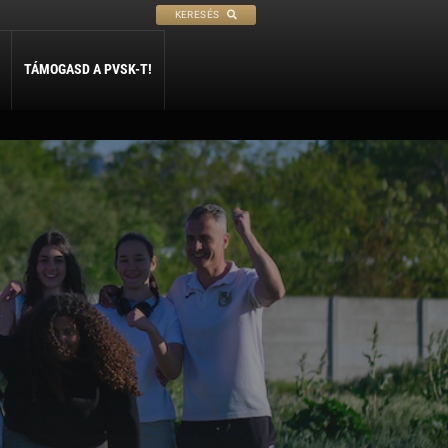
KERESÉS
TÁMOGASD A PVSK-T!
PETANQUE
SÍ
SZABADIDŐ
ly
Petanque
Sí Szakosztály
Szabadidő Szakosztály