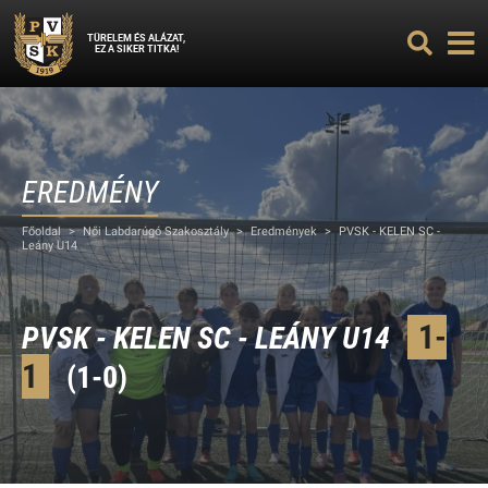
TÜRELEM ÉS ALÁZAT,
EZ A SIKER TITKA!
EREDMÉNY
Főoldal
>
Női Labdarúgó Szakosztály
>
Eredmények
>
PVSK - KELEN SC -
Leány U14
1-
PVSK - KELEN SC - LEÁNY U14
1
(1-0)