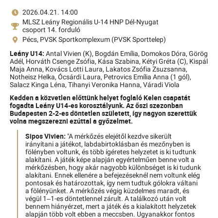
2026.04.21. 14:00
MLSZ Leány Regionális U-14 HNP Dél-Nyugat
csoport 14. forduló
Pécs, PVSK Sportkomplexum (PVSK Sporttelep)
Leány U14:
Antal Vivien (K),
Bogdán Emília,
Domokos Dóra,
Görög
Adél,
Horváth Csenge Zsófia,
Kása Szabina,
Kétyi Gréta (C),
Kispál
Maja Anna,
Kovács Lotti Laura,
Lakatos Zsófia Zsuzsanna,
Notheisz Helka,
Ócsárdi Laura,
Petrovics Emília Anna (1 gól),
Salacz Kinga Léna,
Tihanyi Veronika Hanna,
Váradi Viola
Kedden a közvetlen előttünk helyet foglaló Kelen csapatát
fogadta Leány U14-es korosztályunk. Az őszi szezonban
Budapesten 2-2-es döntetlen született, így nagyon szerettük
volna megszerezni ezúttal a győzelmet.
Sipos Vivien:
"A mérkőzés elejétől kezdve sikerült
irányítani a játékot, labdabirtoklásban és mezőnyben is
fölényben voltunk, és több ígéretes helyzetet is ki tudtunk
alakítani. A játék képe alapján egyértelműen benne volt a
mérkőzésben, hogy akár nagyobb különbséget is ki tudunk
alakítani. Ennek ellenére a befejezéseknél nem voltunk elég
pontosak és határozottak, így nem tudtuk gólokra váltani
a fölényünket. A mérkőzés végig küzdelmes maradt, és
végül 1–1-es döntetlennel zárult. A találkozó után volt
bennem hiányérzet, mert a játék és a kialakított helyzetek
alapján több volt ebben a meccsben. Ugyanakkor fontos