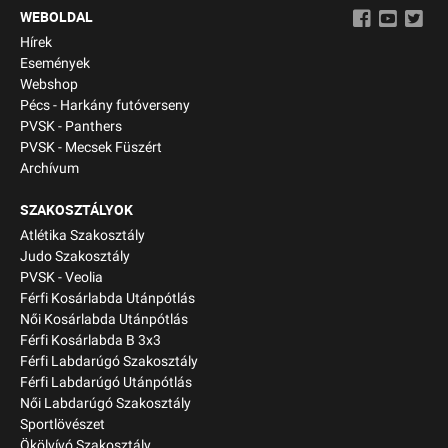
WEBOLDAL
Hírek
Események
Webshop
Pécs - Harkány futóverseny
PVSK - Panthers
PVSK - Mecsek Füszért
Archívum
SZAKOSZTÁLYOK
Atlétika Szakosztály
Judo Szakosztály
PVSK - Veolia
Férfi Kosárlabda Utánpótlás
Női Kosárlabda Utánpótlás
Férfi Kosárlabda B 3x3
Férfi Labdarúgó Szakosztály
Férfi Labdarúgó Utánpótlás
Női Labdarúgó Szakosztály
Sportlövészet
Ökölvívó Szakosztály