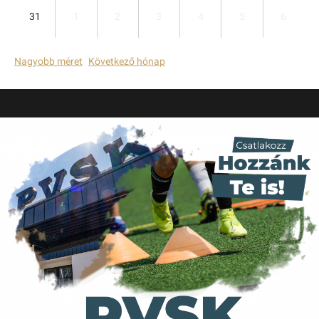
31
1
2
3
4
5
6
Nagyobb méret
Következő hónap