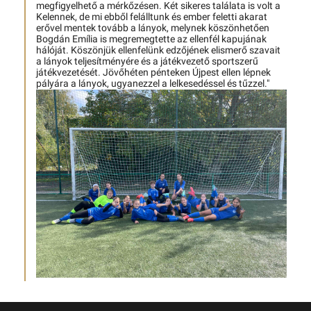
megfigyelhető a mérkőzésen. Két sikeres találata is volt a
Kelennek, de mi ebből felálltunk és ember feletti akarat
erővel mentek tovább a lányok, melynek köszönhetően
Bogdán Emília is megremegtette az ellenfél kapujának
hálóját. Köszönjük ellenfelünk edzőjének elismerő szavait
a lányok teljesítményére és a játékvezető sportszerű
játékvezetését. Jövőhéten pénteken Újpest ellen lépnek
pályára a lányok, ugyanezzel a lelkesedéssel és tűzzel."