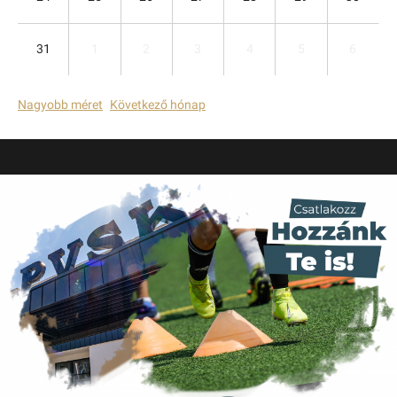
31
1
2
3
4
5
6
Nagyobb méret
Következő hónap