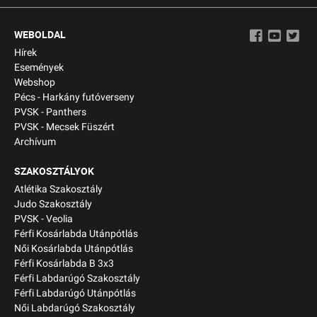
WEBOLDAL
Hírek
Események
Webshop
Pécs - Harkány futóverseny
PVSK - Panthers
PVSK - Mecsek Füszért
Archívum
SZAKOSZTÁLYOK
Atlétika Szakosztály
Judo Szakosztály
PVSK - Veolia
Férfi Kosárlabda Utánpótlás
Női Kosárlabda Utánpótlás
Férfi Kosárlabda B 3x3
Férfi Labdarúgó Szakosztály
Férfi Labdarúgó Utánpótlás
Női Labdarúgó Szakosztály