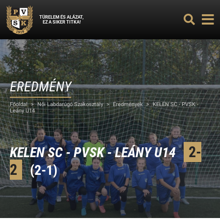
TÜRELEM ÉS ALÁZAT,
EZ A SIKER TITKA!
EREDMÉNY
Főoldal
>
Női Labdarúgó Szakosztály
>
Eredmények
>
KELEN SC - PVSK -
Leány U14
2-
KELEN SC - PVSK - LEÁNY U14
2
(2-1)