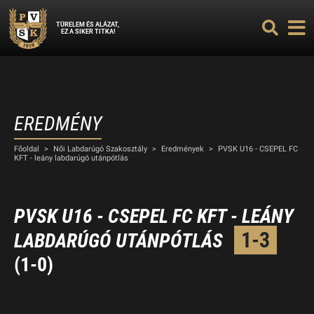
TÜRELEM ÉS ALÁZAT,
EZ A SIKER TITKA!
EREDMÉNY
Főoldal
>
Női Labdarúgó Szakosztály
>
Eredmények
>
PVSK U16 - CSEPEL FC
KFT - leány labdarúgó utánpótlás
PVSK U16 - CSEPEL FC KFT - LEÁNY
1-3
LABDARÚGÓ UTÁNPÓTLÁS
(1-0)