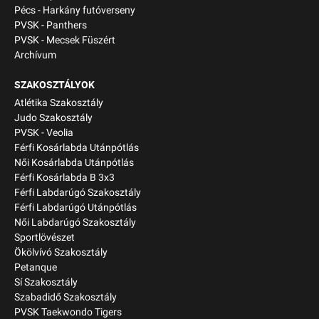
Pécs - Harkány futóverseny
PVSK - Panthers
PVSK - Mecsek Füszért
Archívum
SZAKOSZTÁLYOK
Atlétika Szakosztály
Judo Szakosztály
PVSK - Veolia
Férfi Kosárlabda Utánpótlás
Női Kosárlabda Utánpótlás
Férfi Kosárlabda B 3x3
Férfi Labdarúgó Szakosztály
Férfi Labdarúgó Utánpótlás
Női Labdarúgó Szakosztály
Sportlövészet
Ökölvívó Szakosztály
Petanque
Sí Szakosztály
Szabadidő Szakosztály
PVSK Taekwondo Tigers