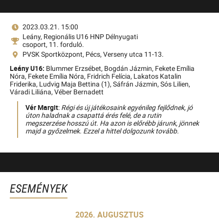
2023.03.21. 15:00
Leány, Regionális U16 HNP Délnyugati
csoport, 11. forduló.
PVSK Sportközpont, Pécs, Verseny utca 11-13.
Leány U16:
Blummer Erzsébet,
Bogdán Jázmin,
Fekete Emília
Nóra,
Fekete Emília Nóra,
Fridrich Felícia,
Lakatos Katalin
Friderika,
Ludvig Maja Bettina (1),
Sáfrán Jázmin,
Sós Lilien,
Váradi Liliána,
Véber Bernadett
Vér Margit
:
Régi és új játékosaink egyénileg fejlődnek, jó
úton haladnak a csapattá érés felé, de a rutin
megszerzése hosszú út. Ha azon is előrébb járunk, jönnek
majd a győzelmek. Ezzel a hittel dolgozunk tovább.
ESEMÉNYEK
2026. AUGUSZTUS