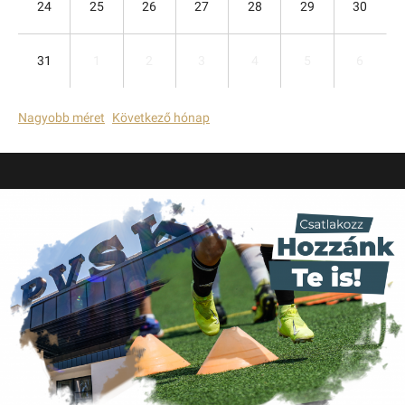
24
25
26
27
28
29
30
31
1
2
3
4
5
6
Nagyobb méret
Következő hónap