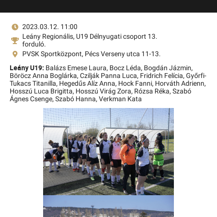
2023.03.12. 11:00
Leány Regionális, U19 Délnyugati csoport 13.
forduló.
PVSK Sportközpont, Pécs Verseny utca 11-13.
Leány U19:
Balázs Emese Laura,
Bocz Léda,
Bogdán Jázmin,
Böröcz Anna Boglárka,
Czilják Panna Luca,
Fridrich Felícia,
Győrfi-
Tukacs Titanilla,
Hegedűs Alíz Anna,
Hock Fanni,
Horváth Adrienn,
Hosszú Luca Brigitta,
Hosszú Virág Zora,
Rózsa Réka,
Szabó
Ágnes Csenge,
Szabó Hanna,
Verkman Kata