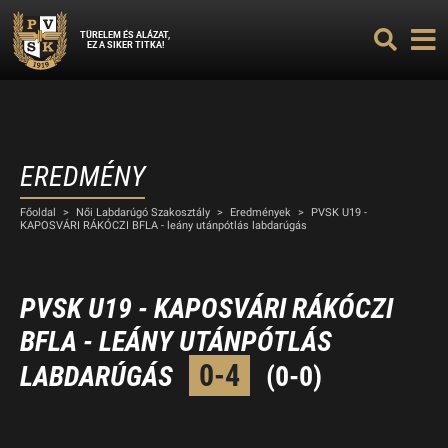
TÜRELEM ÉS ALÁZAT,
EZ A SIKER TITKA!
EREDMÉNY
Főoldal
>
Női Labdarúgó Szakosztály
>
Eredmények
>
PVSK U19 -
KAPOSVÁRI RÁKÓCZI BFLA - leány utánpótlás labdarúgás
PVSK U19 - KAPOSVÁRI RÁKÓCZI
BFLA - LEÁNY UTÁNPÓTLÁS
0-4
LABDARÚGÁS
(0-0)