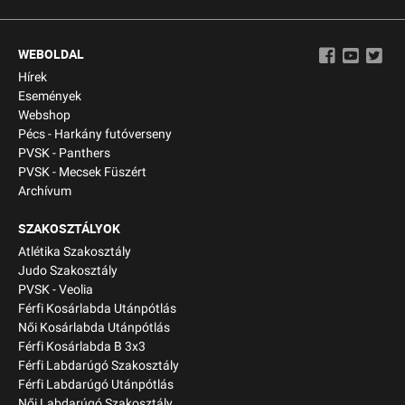
WEBOLDAL
Hírek
Események
Webshop
Pécs - Harkány futóverseny
PVSK - Panthers
PVSK - Mecsek Füszért
Archívum
SZAKOSZTÁLYOK
Atlétika Szakosztály
Judo Szakosztály
PVSK - Veolia
Férfi Kosárlabda Utánpótlás
Női Kosárlabda Utánpótlás
Férfi Kosárlabda B 3x3
Férfi Labdarúgó Szakosztály
Férfi Labdarúgó Utánpótlás
Női Labdarúgó Szakosztály