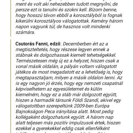
ment és volt aki nehezebben tudott megnyílni, de
persze ezt is tanulni és szokni kell. Bízom benne,
hogy hosszú távon ebből a korosztályból is fognak
kikerülni korosztályos válogatottak. Kemény három
napon vagyunk túl, de hasznos volt mindenki
számára.
Csutorás Fanni, edző
:
Decemberben ért az a
megtiszteltetés, hogy részese legyen ennek a
stábnak és dolgozhassak kiemelt tehetségekkel.
Természetesen még új ez a helyzet, hiszen csak a
vonal másik oldalán, a pályán voltam válogatott
játékos és most megadatott ez a lehetőség is, hogy
megtapasztaljam, milyen a másik oldalon lenni. Az
is egy nagyon jó érzés, hogy egy nemzeti csapatnál
képviselhetem az egyesületemet és külön
kiemelném, hogy ez a stáb már dolgozott együtt,
hiszen a harmadik társunk Földi Szandi, akivel egy
válogatottban szerepeltünk 2009-ben Európa
Bajnokságon Peca irányítása alatt. Most pedig
kollégaként dolgozhatunk együtt. A három nap
alatt teljesen más pozitív impulzusok értek, hiszen
ezekkel a gyerekekkel eddig csak ellenfélként