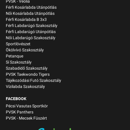
PVSK - Veolia
Férfi Kosárlabda Utánpótlás
Női Kosárlabda Utánpótlás
Férfi Kosárlabda B 3x3
Férfi Labdarúgó Szakosztály
Férfi Labdarúgó Utánpótlás
Női Labdarúgó Szakosztály
Sportlövészet
Ökölvívó Szakosztály
Petanque
Sí Szakosztály
Szabadidő Szakosztály
PVSK Taekwondo Tigers
Tájékozódási Futó Szakosztály
Vízilabda Szakosztály
FACEBOOK
Pécsi Vasutas Sportkör
PVSK Panthers
PVSK - Mecsek Füszért