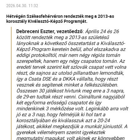
2026.04.30. 11:32
Hétvégén Székesfehérváron rendezték meg a 2013-as
korosztály Kiválasztó-Képző Programját.
Debreceni Eszter, vezetőedző
:
Április 24 és 26
között rendezték meg a 2013-as születésű
lányoknak a következő összetartást a Kiválasztó-
Képző Program keretein belül, ahol elszakadva az
eddigi protokolltól, már nem négy régiós tornán
szerepeltek, hanem egy négy csapatos tornán. Az
eredeti tervek szerint két szlovák csapat vett volna
részt, de sajnos az utolsó pillanatban lemondták,
így a Csata DSE és a DKKA vállalta, hogy részt
vesznek és segítenek minket a felkészülésben.
Összesen 30 játékost hívtunk meg erre a 3 napra,
de 29-en tudtak részt venni. Csináltunk nagyjából
két egyforma erősségű csapatot és így
mindenkinek 3 mérkőzése volt. Leginkább arra volt
jó ez a 3 nap, hogy felmérjük ki hol tart a
korosztályában és kiválasszuk azt a 20-24
játékost, akikkel megkezdjük a munkát júniustól. A
gyerekek véleményem szerint igyekeztek
megmutatni magukat, volt akinek ez könnyebben