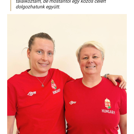
találkoztam, de mostantól egy közös célért
dolgozhatunk együtt.