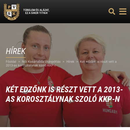
TÜRELEM ÉS ALÁZAT,
EZ A SIKER TITKA!
HÍREK
Főoldal
>
Női Kosárlabda Utánpótlás
>
Hírek
>
Két edzőnk is részt vett a
2013-as korosztálynak szoló KKP-n
KÉT EDZŐNK IS RÉSZT VETT A 2013-
AS KOROSZTÁLYNAK SZOLÓ KKP-N