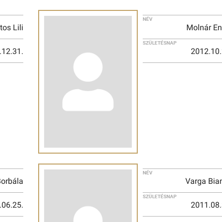
NÉV
os Lili
Molnár En
SZÜLETÉSNAP
.12.31.
2012.10.
NÉV
Borbála
Varga Bia
SZÜLETÉSNAP
.06.25.
2011.08.