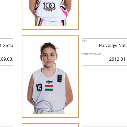
NÉV
t Gréta
Pálvölgyi Natá
SZÜLETÉSNAP
.09.03.
2012.01.