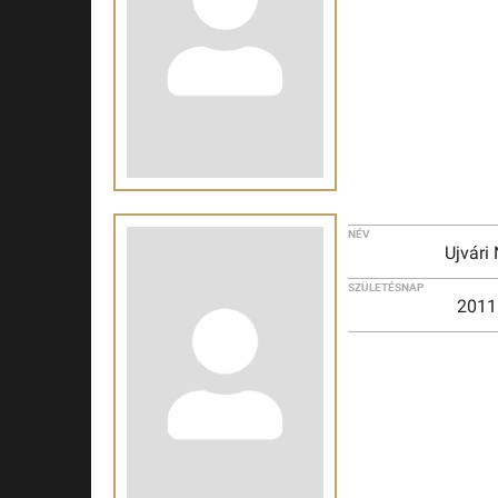
NÉV
Ujvári 
SZÜLETÉSNAP
2011