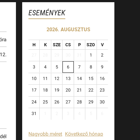
ESEMÉNYEK
2026. AUGUSZTUS
óra
H
K
SZE
CS
P
SZO
V
12.
27
28
29
30
31
1
2
3
4
5
6
7
8
9
10
11
12
13
14
15
16
17
18
19
20
21
22
23
24
25
26
27
28
29
30
31
1
2
3
4
5
6
Nagyobb méret
Következő hónap
dél