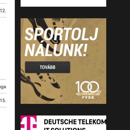
12.
nga
15.