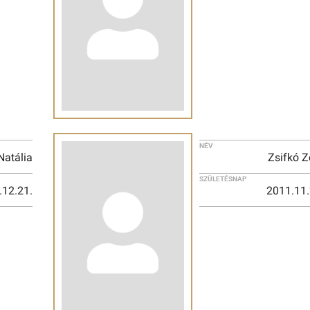
NÉV
Natália
Zsifkó Z
SZÜLETÉSNAP
.12.21.
2011.11.