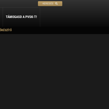
KERESÉS
TÁMOGASD A PVSK-T!
ŐKÉSZÍTŐ
PETANQUE
SÍ
SZABADIDŐ
rtneriskoláink
ly
Petanque
Sí Szakosztály
Szabadidő Szakosztály
kolák párbaja
léria