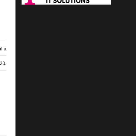
lia
20.