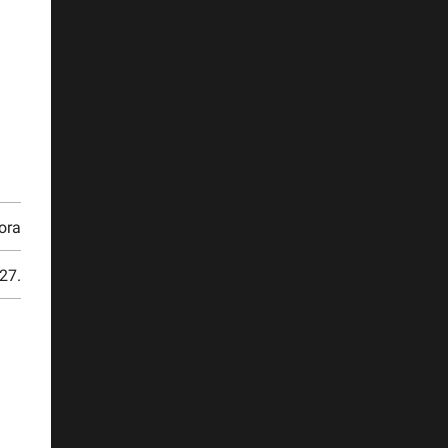
ora
27.