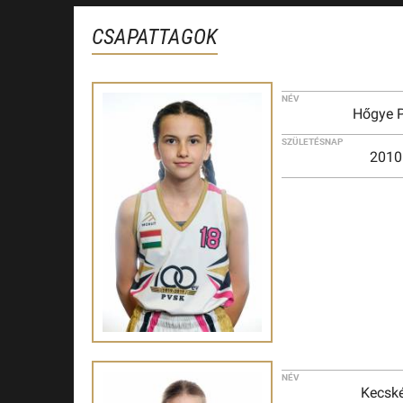
CSAPATTAGOK
NÉV
Hőgye P
SZÜLETÉSNAP
2010
NÉV
Kecské