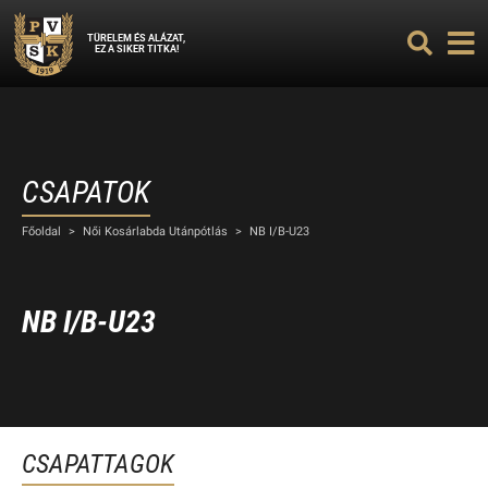
TÜRELEM ÉS ALÁZAT,
EZ A SIKER TITKA!
CSAPATOK
Főoldal
>
Női Kosárlabda Utánpótlás
>
NB I/B-U23
NB I/B-U23
CSAPATTAGOK