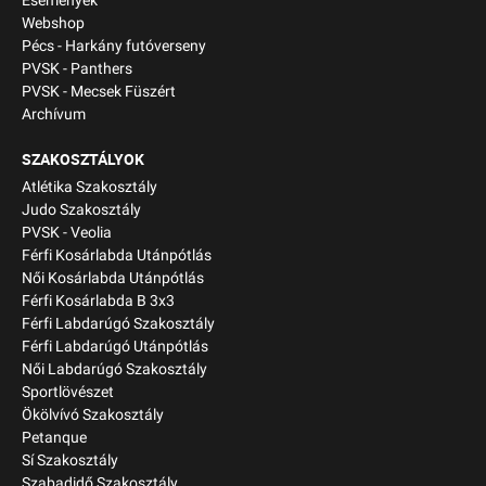
Események
Webshop
Pécs - Harkány futóverseny
PVSK - Panthers
PVSK - Mecsek Füszért
Archívum
SZAKOSZTÁLYOK
Atlétika Szakosztály
Judo Szakosztály
PVSK - Veolia
Férfi Kosárlabda Utánpótlás
Női Kosárlabda Utánpótlás
Férfi Kosárlabda B 3x3
Férfi Labdarúgó Szakosztály
Férfi Labdarúgó Utánpótlás
Női Labdarúgó Szakosztály
Sportlövészet
Ökölvívó Szakosztály
Petanque
Sí Szakosztály
Szabadidő Szakosztály