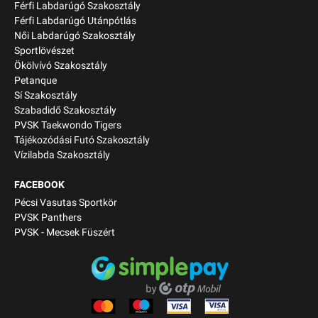
Férfi Labdarúgó Szakosztály
Férfi Labdarúgó Utánpótlás
Női Labdarúgó Szakosztály
Sportlövészet
Ökölvívó Szakosztály
Petanque
Sí Szakosztály
Szabadidő Szakosztály
PVSK Taekwondo Tigers
Tájékozódási Futó Szakosztály
Vízilabda Szakosztály
FACEBOOK
Pécsi Vasutas Sportkör
PVSK Panthers
PVSK - Mecsek Füszért