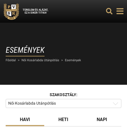
TÜRELEM ÉS ALÁZAT,
EZ A SIKER TITKA!
ESEMÉNYEK
Főoldal
>
Női Kosárlabda Utánpótlás
>
Események
SZAKOSZTÁLY:
Női Kosárlabda Utánpótlás
HAVI
HETI
NAPI