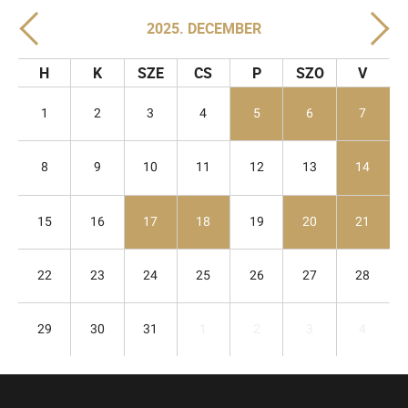
2025. DECEMBER
H
K
SZE
CS
P
SZO
V
1
2
3
4
5
6
7
8
9
10
11
12
13
14
15
16
17
18
19
20
21
22
23
24
25
26
27
28
29
30
31
1
2
3
4