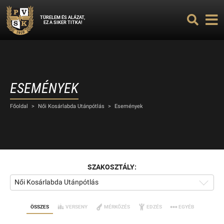
TÜRELEM ÉS ALÁZAT,
EZ A SIKER TITKA!
ESEMÉNYEK
Főoldal
>
Női Kosárlabda Utánpótlás
>
Események
SZAKOSZTÁLY:
Női Kosárlabda Utánpótlás
ÖSSZES
VERSENY
MÉRKŐZÉS
EDZÉS
EGYÉB