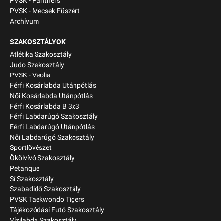
PVSK - Panthers
PVSK - Mecsek Füszért
Archívum
SZAKOSZTÁLYOK
Atlétika Szakosztály
Judo Szakosztály
PVSK - Veolia
Férfi Kosárlabda Utánpótlás
Női Kosárlabda Utánpótlás
Férfi Kosárlabda B 3x3
Férfi Labdarúgó Szakosztály
Férfi Labdarúgó Utánpótlás
Női Labdarúgó Szakosztály
Sportlövészet
Ökölvívó Szakosztály
Petanque
Sí Szakosztály
Szabadidő Szakosztály
PVSK Taekwondo Tigers
Tájékozódási Futó Szakosztály
Vízilabda Szakosztály