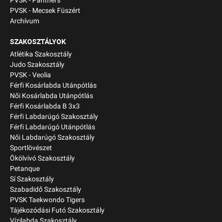
PVSK - Panthers
PVSK - Mecsek Füszért
Archívum
SZAKOSZTÁLYOK
Atlétika Szakosztály
Judo Szakosztály
PVSK - Veolia
Férfi Kosárlabda Utánpótlás
Női Kosárlabda Utánpótlás
Férfi Kosárlabda B 3x3
Férfi Labdarúgó Szakosztály
Férfi Labdarúgó Utánpótlás
Női Labdarúgó Szakosztály
Sportlövészet
Ökölvívó Szakosztály
Petanque
Sí Szakosztály
Szabadidő Szakosztály
PVSK Taekwondo Tigers
Tájékozódási Futó Szakosztály
Vízilabda Szakosztály