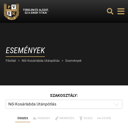
TÜRELEM ÉS ALÁZAT,
EZ A SIKER TITKA!
ESEMÉNYEK
Főoldal
>
Női Kosárlabda Utánpótlás
>
Események
SZAKOSZTÁLY:
Női Kosárlabda Utánpótlás
ÖSSZES
VERSENY
MÉRKŐZÉS
EDZÉS
EGYÉB