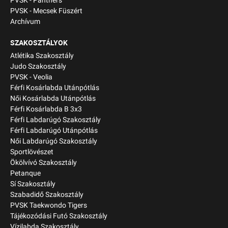
PVSK - Panthers
PVSK - Mecsek Füszért
Archívum
SZAKOSZTÁLYOK
Atlétika Szakosztály
Judo Szakosztály
PVSK - Veolia
Férfi Kosárlabda Utánpótlás
Női Kosárlabda Utánpótlás
Férfi Kosárlabda B 3x3
Férfi Labdarúgó Szakosztály
Férfi Labdarúgó Utánpótlás
Női Labdarúgó Szakosztály
Sportlövészet
Ökölvívó Szakosztály
Petanque
Sí Szakosztály
Szabadidő Szakosztály
PVSK Taekwondo Tigers
Tájékozódási Futó Szakosztály
Vízilabda Szakosztály