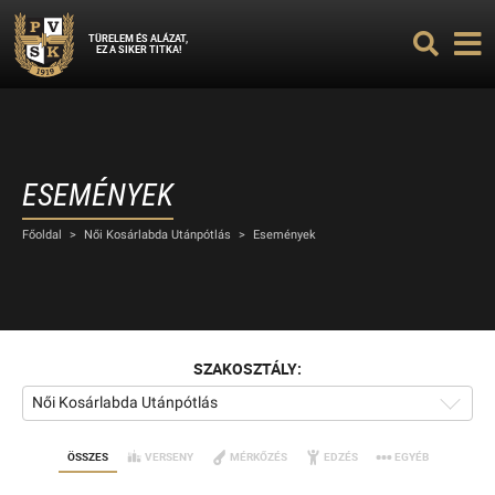
TÜRELEM ÉS ALÁZAT,
EZ A SIKER TITKA!
ESEMÉNYEK
Főoldal
>
Női Kosárlabda Utánpótlás
>
Események
SZAKOSZTÁLY:
Női Kosárlabda Utánpótlás
ÖSSZES
VERSENY
MÉRKŐZÉS
EDZÉS
EGYÉB