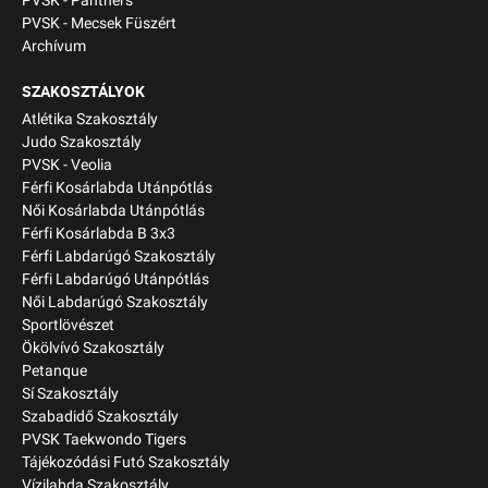
PVSK - Panthers
PVSK - Mecsek Füszért
Archívum
SZAKOSZTÁLYOK
Atlétika Szakosztály
Judo Szakosztály
PVSK - Veolia
Férfi Kosárlabda Utánpótlás
Női Kosárlabda Utánpótlás
Férfi Kosárlabda B 3x3
Férfi Labdarúgó Szakosztály
Férfi Labdarúgó Utánpótlás
Női Labdarúgó Szakosztály
Sportlövészet
Ökölvívó Szakosztály
Petanque
Sí Szakosztály
Szabadidő Szakosztály
PVSK Taekwondo Tigers
Tájékozódási Futó Szakosztály
Vízilabda Szakosztály