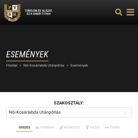
TÜRELEM ÉS ALÁZAT,
EZ A SIKER TITKA!
ESEMÉNYEK
Főoldal
>
Női Kosárlabda Utánpótlás
>
Események
SZAKOSZTÁLY:
Női Kosárlabda Utánpótlás
ÖSSZES
VERSENY
MÉRKŐZÉS
EDZÉS
EGYÉB