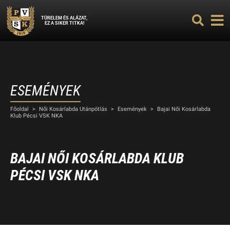
TÜRELEM ÉS ALÁZAT,
EZ A SIKER TITKA!
ESEMÉNYEK
Főoldal
>
Női Kosárlabda Utánpótlás
>
Események
>
Bajai Női Kosárlabda
Klub Pécsi VSK NKA
BAJAI NŐI KOSÁRLABDA KLUB
PÉCSI VSK NKA