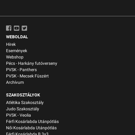
WEBOLDAL
Hírek
Események
Webshop
Pécs - Harkány futóverseny
PVSK - Panthers
PVSK - Mecsek Füszért
Archívum
SZAKOSZTÁLYOK
Atlétika Szakosztály
Judo Szakosztály
PVSK - Veolia
Férfi Kosárlabda Utánpótlás
Női Kosárlabda Utánpótlás
Férfi Kosárlabda B 3x3