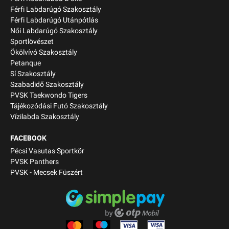
Férfi Labdarúgó Szakosztály
Férfi Labdarúgó Utánpótlás
Női Labdarúgó Szakosztály
Sportlövészet
Ökölvívó Szakosztály
Petanque
Sí Szakosztály
Szabadidő Szakosztály
PVSK Taekwondo Tigers
Tájékozódási Futó Szakosztály
Vízilabda Szakosztály
FACEBOOK
Pécsi Vasutas Sportkör
PVSK Panthers
PVSK - Mecsek Füszért