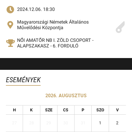
2024.12.06. 18:30
Magyarországi Németek Általános
Művelődési Központja
NŐI AMATŐR NB I. ZÖLD CSOPORT -
ALAPSZAKASZ - 6. FORDULÓ
ESEMÉNYEK
2026. AUGUSZTUS
H
K
SZE
CS
P
SZO
V
27
28
29
30
31
1
2