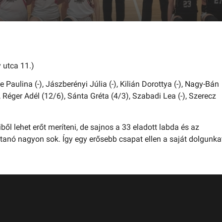
 utca 11.)
 Paulina (-),
Jászberényi Júlia (-),
Kilián Dorottya (-),
Nagy-Bán
,
Réger Adél (12/6),
Sánta Gréta (4/3),
Szabadi Lea (-),
Szerecz
ből lehet erőt meríteni, de sajnos a 33 eladott labda és az
anó nagyon sok. Így egy erősebb csapat ellen a saját dolgunka