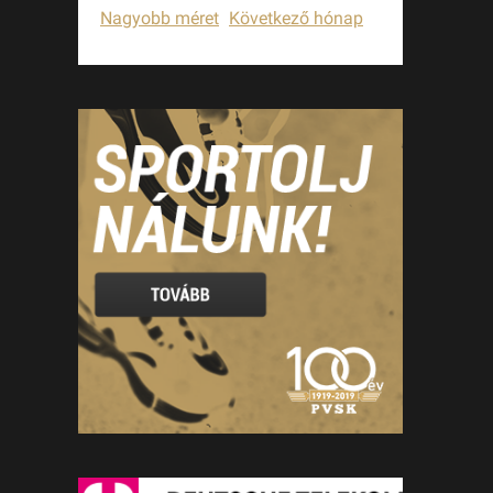
Nagyobb méret
Következő hónap