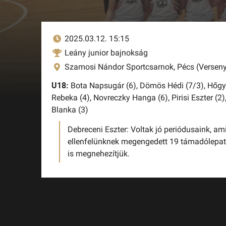
2025.03.12. 15:15
Leány junior bajnokság
Szamosi Nándor Sportcsarnok, Pécs (Verseny
U18:
Bota Napsugár (6),
Dömös Hédi (7/3),
Hőgye
Rebeka (4),
Novreczky Hanga (6),
Pirisi Eszter (2)
Blanka (3)
Debreceni Eszter: Voltak jó periódusaink, ami
ellenfelünknek megengedett 19 támadólepatt
is megnehezítjük.