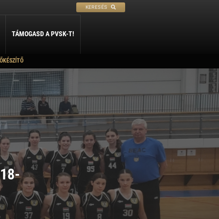
KERESÉS
TÁMOGASD A PVSK-T!
ŐKÉSZÍTŐ
PETANQUE
SÍ
SZABADIDŐ
rtneriskoláink
ly
Petanque
Sí Szakosztály
Szabadidő Szakosztály
kolák párbaja
léria
 18-