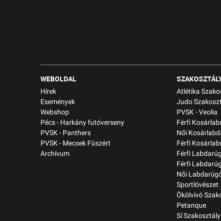
WEBOLDAL
SZAKOSZTÁL
Hírek
Atlétika Szako
Események
Judo Szakoszt
Webshop
PVSK - Veolia
Pécs - Harkány futóverseny
Férfi Kosárla
PVSK - Panthers
Női Kosárlabd
PVSK - Mecsek Füszért
Férfi Kosárlab
Archívum
Férfi Labdarú
Férfi Labdarú
Női Labdarúgó
Sportlövészet
Ökölvívó Szak
Petanque
Sí Szakosztály