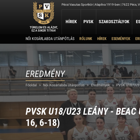
Pécsi Vasutas Sportkör | Alapítva 1919-ben | 7622 Pécs, Ve
HÍREK
PVSK
SZAKOSZTÁLYOK
E
TÜRELEM ÉS ALÁZAT,
EZ A SIKER TITKA!
Kapcsolat
NŐI KOSÁRLABDA UTÁNPÓTLÁS
RÓLUNK
HÍREK
ESEMÉNYEK
ER
ATLÉTIKA
JUDO
KOSÁRLABDA
Rólunk
Elérhetőség
Atlétika Szakosztály
Judo Szakosztály
PVSK - Veolia
Elnökség
Férfi Kosárlabda Ut
Női Kosárlabda Után
A PVSK aranygyűrűsei
Férfi Kosárlabda B 3
A PVSK tiszteletbeli tagjai
EREDMÉNY
TAEKWONDO
TÁJÉKOZÓDÁSI FUTÁS
Alapítványaink
VÍ
Főoldal
>
Női Kosárlabda Utánpótlás
>
Eredmények
>
PVSK U18/U23 
PVSK Taekwondo Tigers
Tájékozódási Futó Szakosztály
Létesítményeink
Víz
Dokumentumok
Sportolj nálunk
PVSK U18/U23 LEÁNY - BEAC
Nyári Táboraink
16, 6-18)
Archívum
Sports Together 2026/27