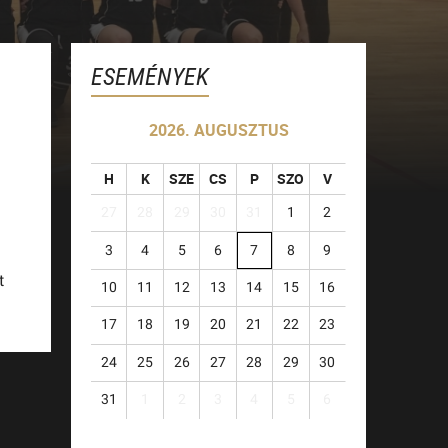
ESEMÉNYEK
2026. AUGUSZTUS
H
K
SZE
CS
P
SZO
V
27
28
29
30
31
1
2
3
4
5
6
7
8
9
t
10
11
12
13
14
15
16
17
18
19
20
21
22
23
24
25
26
27
28
29
30
31
1
2
3
4
5
6