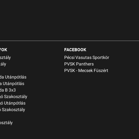
YOK
FACEBOOK
sztály
Pécsi Vasutas Sportkör
ály
PVSK Panthers
PVSK - Mecsek Füszért
bda Utánpótlás
a Utánpótlás
da B 3x3
gó Szakosztály
gó Utánpótlás
 Szakosztály
osztály