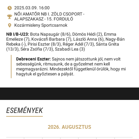
2025.03.09. 16:00
NŐI AMATŐR NB I. ZÖLD CSOPORT -
ALAPSZAKASZ - 15. FORDULÓ
Kozármisleny Sportcsarnok
NB I/B-U23:
Bota Napsugár (8/6),
Dömös Hédi (2),
Emma
Emelieze (7),
Kovácsfi Barbara (7),
László Anna (6),
Nagy-Bán
Rebeka (-),
Pirisi Eszter (8/3),
Réger Adél (7/3),
Sánta Gréta
(13/3),
Séra Zsófia (7/3),
Szabadi Lea (3)
Debreceni Eszter:
Sajnos nem játszottunk jól, nem volt
sebességünk, ritmusunk, de a győzelmet nem kell
megmagyarázni. Mindezektől függetlenül örülök, hogy mi
hagytuk el győztesen a pályát.
ESEMÉNYEK
2026. AUGUSZTUS