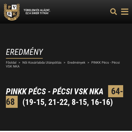
TÜRELEM ÉS ALÁZAT,
EZ A SIKER TITKA!
EREDMÉNY
Főoldal
>
Női Kosárlabda Utánpótlás
>
Eredmények
>
PINKK Pécs - Pécsi
VSK NKA
64-
PINKK PÉCS - PÉCSI VSK NKA
68
(19-15, 21-22, 8-15, 16-16)