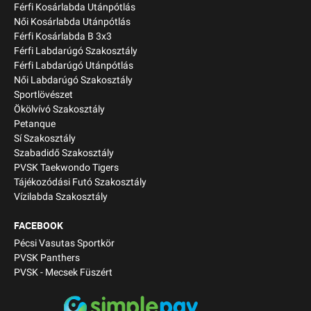
Férfi Kosárlabda Utánpótlás
Női Kosárlabda Utánpótlás
Férfi Kosárlabda B 3x3
Férfi Labdarúgó Szakosztály
Férfi Labdarúgó Utánpótlás
Női Labdarúgó Szakosztály
Sportlövészet
Ökölvívó Szakosztály
Petanque
Sí Szakosztály
Szabadidő Szakosztály
PVSK Taekwondo Tigers
Tájékozódási Futó Szakosztály
Vízilabda Szakosztály
FACEBOOK
Pécsi Vasutas Sportkör
PVSK Panthers
PVSK - Mecsek Füszért