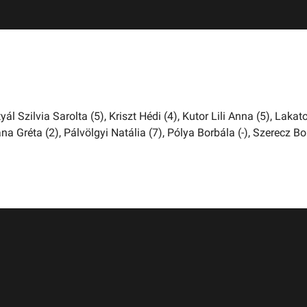
yál Szilvia Sarolta (5),
Kriszt Hédi (4),
Kutor Lili Anna (5),
Lakat
ána Gréta (2),
Pálvölgyi Natália (7),
Pólya Borbála (-),
Szerecz Bo