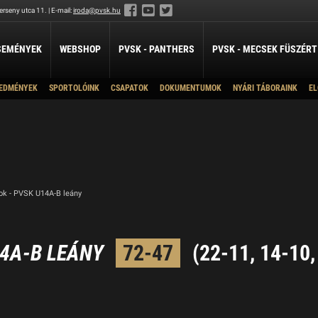
rseny utca 11. | E-mail:
iroda@pvsk.hu
SEMÉNYEK
WEBSHOP
PVSK - PANTHERS
PVSK - MECSEK FÜSZÉRT
EDMÉNYEK
SPORTOLÓINK
CSAPATOK
DOKUMENTUMOK
NYÁRI TÁBORAINK
EL
LABDARÚGÁS
LÖVÉSZET
ÖKÖLVÍVÁS
NB I/B-U23
Pa
Férfi Labdarúgó Szakosztály
Sportlövészet
Ökölvívó Szakosztá
ánpótlás
Férfi Labdarúgó Utánpótlás
U18
Is
pótlás
Női Labdarúgó Szakosztály
U16
Ga
x3
U14
ZILABDA
U12
ok - PVSK U14A-B leány
ilabda Szakosztály
U11
U10
14A-B LEÁNY
72-47
(22-11, 14-10,