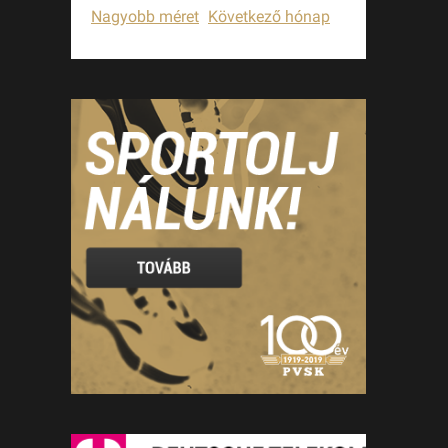
Nagyobb méret
Következő hónap