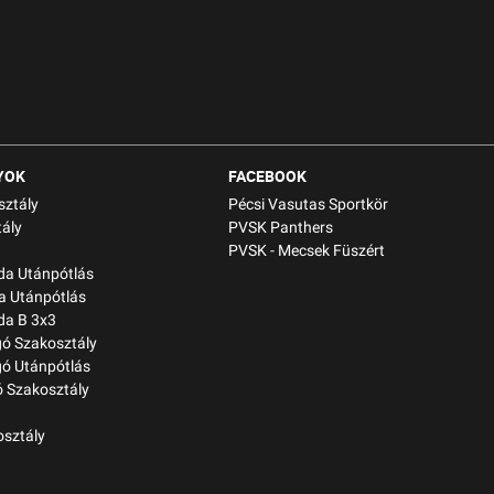
YOK
FACEBOOK
sztály
Pécsi Vasutas Sportkör
ály
PVSK Panthers
PVSK - Mecsek Füszért
bda Utánpótlás
a Utánpótlás
da B 3x3
gó Szakosztály
gó Utánpótlás
 Szakosztály
osztály