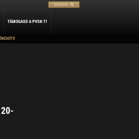
KERESÉS
TÁMOGASD A PVSK-T!
ŐKÉSZÍTŐ
PETANQUE
SÍ
SZABADIDŐ
rtneriskoláink
ly
Petanque
Sí Szakosztály
Szabadidő Szakosztály
kolák párbaja
léria
 20-