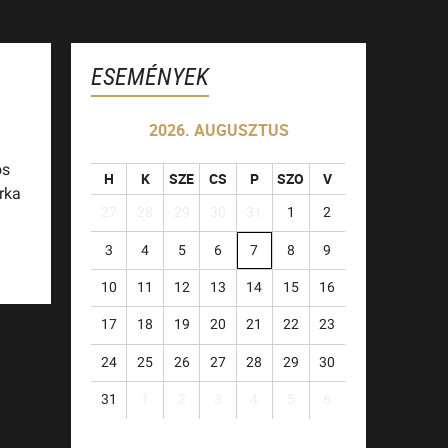
ESEMÉNYEK
2026. AUGUSZTUS
os
H
K
SZE
CS
P
SZO
V
rka
27
28
29
30
31
1
2
3
4
5
6
7
8
9
10
11
12
13
14
15
16
17
18
19
20
21
22
23
24
25
26
27
28
29
30
31
1
2
3
4
5
6