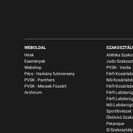
WEBOLDAL
SZAKOSZTÁL
Hírek
Atlétika Szako
Események
Judo Szakoszt
Webshop
PVSK - Veolia
Pécs - Harkány futóverseny
Férfi Kosárla
PVSK - Panthers
Női Kosárlabd
PVSK - Mecsek Füszért
Férfi Kosárlab
Archívum
Férfi Labdarú
Férfi Labdarú
Női Labdarúgó
Sportlövészet
Ökölvívó Szak
Petanque
Sí Szakosztály