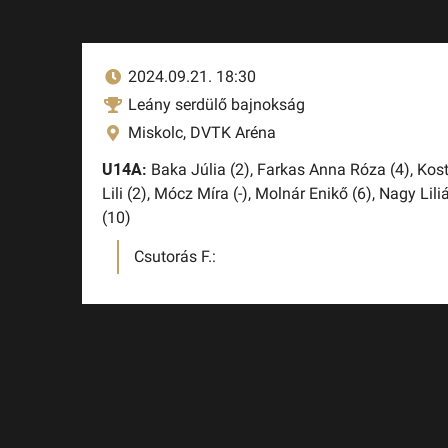
2024.09.21. 18:30
Leány serdülő bajnokság
Miskolc, DVTK Aréna
U14A:
Baka Júlia (2),
Farkas Anna Róza (4),
Kost
Lili (2),
Mócz Míra (-),
Molnár Enikő (6),
Nagy Lili
(10)
Csutorás F.: