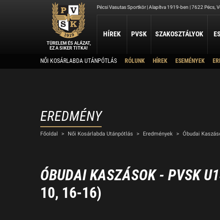
Pécsi Vasutas Sportkör | Alapítva 1919-ben | 7622 Pécs, Ve
HÍREK
PVSK
SZAKOSZTÁLYOK
E
TÜRELEM ÉS ALÁZAT,
EZ A SIKER TITKA!
Kapcsolat
NŐI KOSÁRLABDA UTÁNPÓTLÁS
RÓLUNK
HÍREK
ESEMÉNYEK
ER
ATLÉTIKA
JUDO
KOSÁRLABDA
Rólunk
Elérhetőség
Atlétika Szakosztály
Judo Szakosztály
PVSK - Veolia
Elnökség
Férfi Kosárlabda Ut
Női Kosárlabda Után
A PVSK aranygyűrűsei
Férfi Kosárlabda B 3
A PVSK tiszteletbeli tagjai
EREDMÉNY
TAEKWONDO
TÁJÉKOZÓDÁSI FUTÁS
Alapítványaink
VÍ
Főoldal
>
Női Kosárlabda Utánpótlás
>
Eredmények
>
Óbudai Kaszás
PVSK Taekwondo Tigers
Tájékozódási Futó Szakosztály
Létesítményeink
Víz
Dokumentumok
Sportolj nálunk
ÓBUDAI KASZÁSOK - PVSK U
Nyári Táboraink
10, 16-16)
Archívum
Sports Together 2026/27