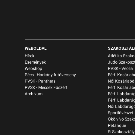
WEBOLDAL
SZAKOSZTÁL
Hírek
Atlétika Szako
Események
Judo Szakoszt
Webshop
PVSK - Veolia
Pécs - Harkány futóverseny
Férfi Kosárla
PVSK - Panthers
Női Kosárlabd
PVSK - Mecsek Füszért
Férfi Kosárlab
Archívum
Férfi Labdarú
Férfi Labdarú
Női Labdarúgó
Sportlövészet
Ökölvívó Szak
Petanque
Sí Szakosztály