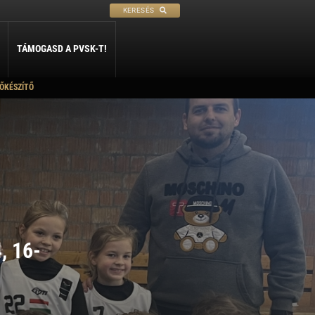
KERESÉS
TÁMOGASD A PVSK-T!
ŐKÉSZÍTŐ
PETANQUE
SÍ
SZABADIDŐ
rtneriskoláink
ly
Petanque
Sí Szakosztály
Szabadidő Szakosztály
kolák párbaja
léria
, 16-