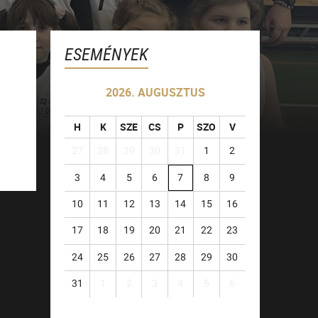
ESEMÉNYEK
2026. AUGUSZTUS
H
K
SZE
CS
P
SZO
V
27
28
29
30
31
1
2
3
4
5
6
7
8
9
10
11
12
13
14
15
16
17
18
19
20
21
22
23
24
25
26
27
28
29
30
31
1
2
3
4
5
6