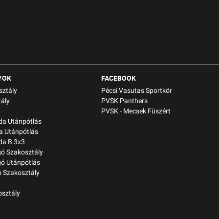
YOK
FACEBOOK
sztály
Pécsi Vasutas Sportkör
ály
PVSK Panthers
PVSK - Mecsek Füszért
bda Utánpótlás
a Utánpótlás
da B 3x3
gó Szakosztály
gó Utánpótlás
 Szakosztály
osztály