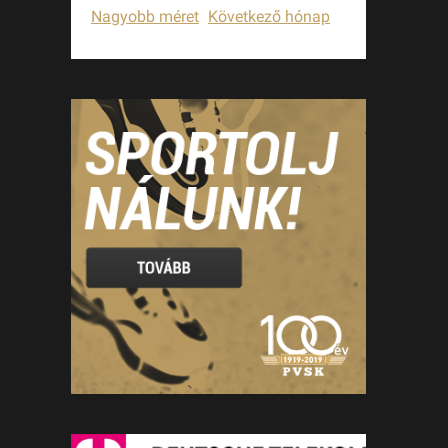
Nagyobb méret
Következő hónap