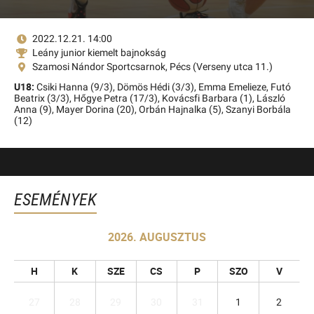
2022.12.21. 14:00
Leány junior kiemelt bajnokság
Szamosi Nándor Sportcsarnok, Pécs (Verseny utca 11.)
U18:
Csiki Hanna (9/3),
Dömös Hédi (3/3),
Emma Emelieze,
Futó
Beatrix (3/3),
Hőgye Petra (17/3),
Kovácsfi Barbara (1),
László
Anna (9),
Mayer Dorina (20),
Orbán Hajnalka (5),
Szanyi Borbála
(12)
ESEMÉNYEK
2026. AUGUSZTUS
H
K
SZE
CS
P
SZO
V
27
28
29
30
31
1
2