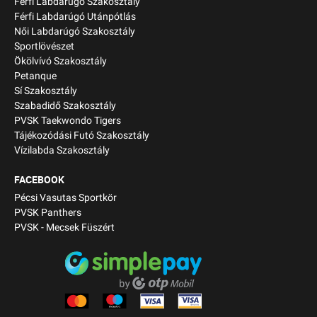
Férfi Labdarúgó Szakosztály
Férfi Labdarúgó Utánpótlás
Női Labdarúgó Szakosztály
Sportlövészet
Ökölvívó Szakosztály
Petanque
Sí Szakosztály
Szabadidő Szakosztály
PVSK Taekwondo Tigers
Tájékozódási Futó Szakosztály
Vízilabda Szakosztály
FACEBOOK
Pécsi Vasutas Sportkör
PVSK Panthers
PVSK - Mecsek Füszért