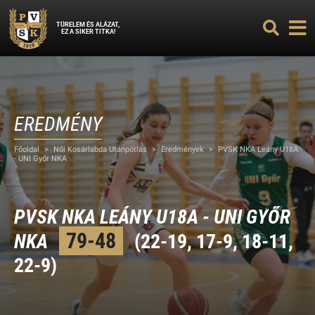
TÜRELEM ÉS ALÁZAT,
EZ A SIKER TITKA!
EREDMÉNY
Főoldal
>
Női Kosárlabda Utánpótlás
>
Eredmények
>
PVSK NKA Leány U18A
- UNI Győr NKA
PVSK NKA LEÁNY U18A - UNI GYŐR
79-48
NKA
(22-19, 17-9, 18-11,
22-9)