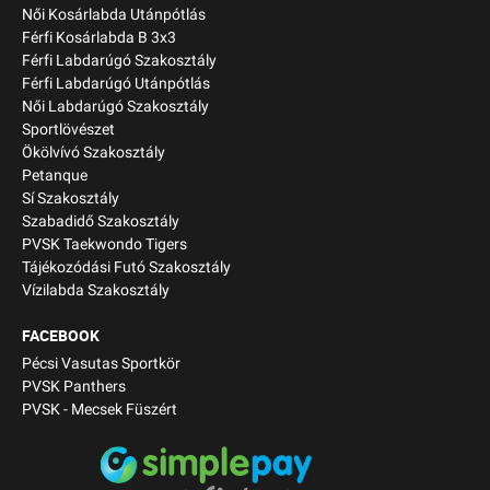
Női Kosárlabda Utánpótlás
Férfi Kosárlabda B 3x3
Férfi Labdarúgó Szakosztály
Férfi Labdarúgó Utánpótlás
Női Labdarúgó Szakosztály
Sportlövészet
Ökölvívó Szakosztály
Petanque
Sí Szakosztály
Szabadidő Szakosztály
PVSK Taekwondo Tigers
Tájékozódási Futó Szakosztály
Vízilabda Szakosztály
FACEBOOK
Pécsi Vasutas Sportkör
PVSK Panthers
PVSK - Mecsek Füszért