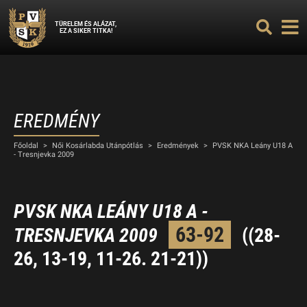
TÜRELEM ÉS ALÁZAT,
EZ A SIKER TITKA!
EREDMÉNY
Főoldal
>
Női Kosárlabda Utánpótlás
>
Eredmények
>
PVSK NKA Leány U18 A
- Tresnjevka 2009
PVSK NKA LEÁNY U18 A -
63-92
TRESNJEVKA 2009
((28-
26, 13-19, 11-26. 21-21))