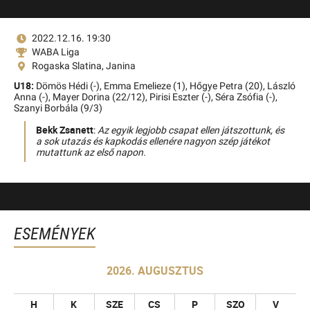
2022.12.16. 19:30
WABA Liga
Rogaska Slatina, Janina
U18:
Dömös Hédi (-),
Emma Emelieze (1),
Hőgye Petra (20),
László
Anna (-),
Mayer Dorina (22/12),
Pirisi Eszter (-),
Séra Zsófia (-),
Szanyi Borbála (9/3)
Bekk Zsanett
:
Az egyik legjobb csapat ellen játszottunk, és
a sok utazás és kapkodás ellenére nagyon szép játékot
mutattunk az első napon.
ESEMÉNYEK
2026. AUGUSZTUS
H
K
SZE
CS
P
SZO
V