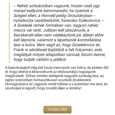
–
Nehéz szituációban vagyunk, hiszen csak úgy
marad esélyünk bennmaradni, ha nyerünk a
Szeged ellen, a Honvéd pedig Oroszlányban
–
nyilatkozta vezetőedzőnk, Szrecsko Szekulovics. –
A Szedeák remek formában van, nagyon nehéz
meccs vár ránk. Jobban kell játszanunk, a
Kecskemét ellen nem védekeztünk jól, ebben előre
kell lépnünk, valamint a lepattanók kontrollálása
lesz a kulcs. Nem segít az, hogy Dzseletovics és
Frank is sérüléssel bajlódott a hét folyamán, este
meglátjuk milyen állapotban vannak, bízom benne,
hogy tudják vállalni a játékot.
A bajnokságból még két hazai meccsünk van hátra, és ezeken dől
el, hogy sikerül-e kiharcolnunk az elsőosztályú tagságunk
megőrzését. Ehhez minden eddiginél nagyobb szükség lesz, az
egész szezonban fantasztikusan szurkoló drukkereink
támogatására is! Legyünk minél többen a Lauberben ma este, és
szurkoljuk ki együtt, hogy tovább éljen a remény!
TOVÁBBI HÍREK