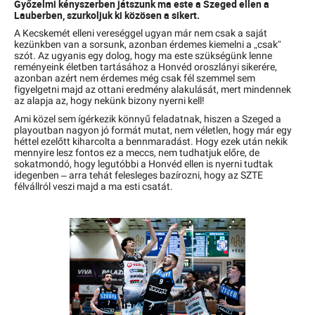
Győzelmi kényszerben játszunk ma este a Szeged ellen a
Lauberben, szurkoljuk ki közösen a sikert.
A Kecskemét elleni vereséggel ugyan már nem csak a saját
kezünkben van a sorsunk, azonban érdemes kiemelni a „csak”
szót. Az ugyanis egy dolog, hogy ma este szükségünk lenne
reményeink életben tartásához a Honvéd oroszlányi sikerére,
azonban azért nem érdemes még csak fél szemmel sem
figyelgetni majd az ottani eredmény alakulását, mert mindennek
az alapja az, hogy nekünk bizony nyerni kell!
Ami közel sem ígérkezik könnyű feladatnak, hiszen a Szeged a
playoutban nagyon jó formát mutat, nem véletlen, hogy már egy
héttel ezelőtt kiharcolta a bennmaradást. Hogy ezek után nekik
mennyire lesz fontos ez a meccs, nem tudhatjuk előre, de
sokatmondó, hogy legutóbbi a Honvéd ellen is nyerni tudtak
idegenben – arra tehát felesleges bazírozni, hogy az SZTE
félvállról veszi majd a ma esti csatát.