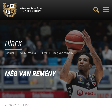
TÜRELEM ÉS ALÁZAT,
EZ A SIKER TITKA!
HÍREK
Főoldal
>
PVSK - Veolia
>
Hírek
>
Még van remény
MÉG VAN REMÉNY
2025.05.21. 11:09