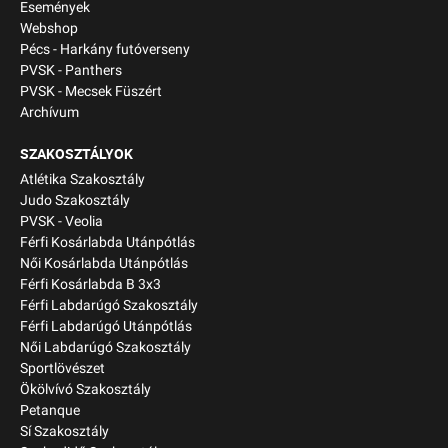
Események
Webshop
Pécs - Harkány futóverseny
PVSK - Panthers
PVSK - Mecsek Füszért
Archívum
SZAKOSZTÁLYOK
Atlétika Szakosztály
Judo Szakosztály
PVSK - Veolia
Férfi Kosárlabda Utánpótlás
Női Kosárlabda Utánpótlás
Férfi Kosárlabda B 3x3
Férfi Labdarúgó Szakosztály
Férfi Labdarúgó Utánpótlás
Női Labdarúgó Szakosztály
Sportlövészet
Ökölvívó Szakosztály
Petanque
Sí Szakosztály