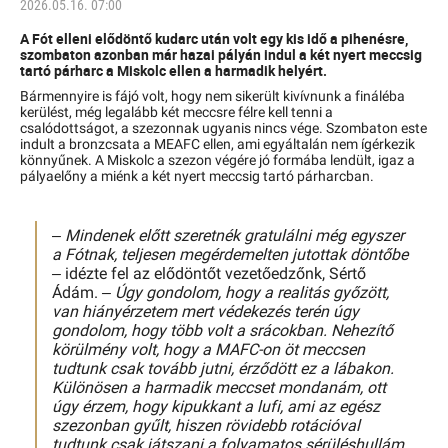
2026.05.16. 07:00
A Fót elleni elődöntő kudarc után volt egy kis idő a pihenésre,
szombaton azonban már hazai pályán indul a két nyert meccsig
tartó párharc a Miskolc ellen a harmadik helyért.
Bármennyire is fájó volt, hogy nem sikerült kivívnunk a fináléba
kerülést, még legalább két meccsre félre kell tenni a
csalódottságot, a szezonnak ugyanis nincs vége. Szombaton este
indult a bronzcsata a MEAFC ellen, ami egyáltalán nem ígérkezik
könnyűnek. A Miskolc a szezon végére jó formába lendült, igaz a
pályaelőny a miénk a két nyert meccsig tartó párharcban.
–
Mindenek előtt szeretnék gratulálni még egyszer
a Fótnak, teljesen megérdemelten jutottak döntőbe
–
idézte fel az elődöntőt vezetőedzőnk, Sértő
Ádám.
– Úgy gondolom, hogy a realitás győzött,
van hiányérzetem mert védekezés terén úgy
gondolom, hogy több volt a srácokban. Nehezítő
körülmény volt, hogy a MAFC-on öt meccsen
tudtunk csak tovább jutni, érződött ez a lábakon.
Különösen a harmadik meccset mondanám, ott
úgy érzem, hogy kipukkant a lufi, ami az egész
szezonban gyűlt, hiszen rövidebb rotációval
tudtunk csak játszani a folyamatos sérüléshullám