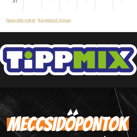
31
1
2
3
4
5
6
Nagyobb méret
Következő hónap