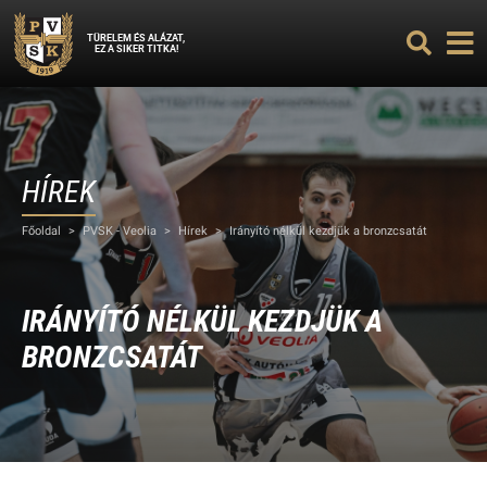
TÜRELEM ÉS ALÁZAT,
EZ A SIKER TITKA!
HÍREK
Főoldal
>
PVSK - Veolia
>
Hírek
>
Irányító nélkül kezdjük a bronzcsatát
IRÁNYÍTÓ NÉLKÜL KEZDJÜK A
BRONZCSATÁT