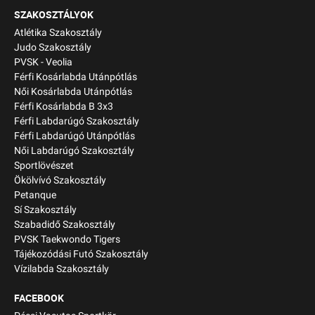
SZAKOSZTÁLYOK
Atlétika Szakosztály
Judo Szakosztály
PVSK - Veolia
Férfi Kosárlabda Utánpótlás
Női Kosárlabda Utánpótlás
Férfi Kosárlabda B 3x3
Férfi Labdarúgó Szakosztály
Férfi Labdarúgó Utánpótlás
Női Labdarúgó Szakosztály
Sportlövészet
Ökölvívó Szakosztály
Petanque
Sí Szakosztály
Szabadidő Szakosztály
PVSK Taekwondo Tigers
Tájékozódási Futó Szakosztály
Vízilabda Szakosztály
FACEBOOK