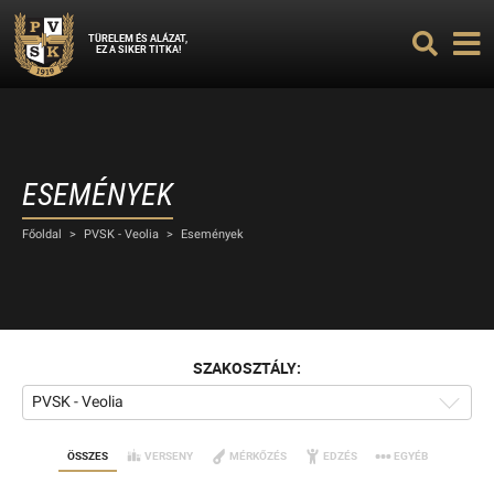
TÜRELEM ÉS ALÁZAT,
EZ A SIKER TITKA!
ESEMÉNYEK
Főoldal
>
PVSK - Veolia
>
Események
SZAKOSZTÁLY:
PVSK - Veolia
ÖSSZES
VERSENY
MÉRKŐZÉS
EDZÉS
EGYÉB