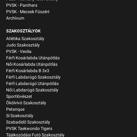
PVSK - Panthers
PVSK - Mecsek Füszért
Archívum
SZAKOSZTÁLYOK
Atlétika Szakosztály
Judo Szakosztály
PVSK - Veolia
Férfi Kosárlabda Utánpótlás
Női Kosárlabda Utánpótlás
Férfi Kosárlabda B 3x3
Férfi Labdarúgó Szakosztály
Férfi Labdarúgó Utánpótlás
Női Labdarúgó Szakosztály
Sportlövészet
Ökölvívó Szakosztály
Petanque
Sí Szakosztály
Szabadidő Szakosztály
PVSK Taekwondo Tigers
Tájékozódási Futó Szakosztály