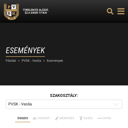
TÜRELEM ÉS ALÁZAT,
EZ A SIKER TITKA!
ESEMÉNYEK
Főoldal
>
PVSK - Veolia
>
Események
SZAKOSZTÁLY:
PVSK - Veolia
ÖSSZES
VERSENY
MÉRKŐZÉS
EDZÉS
EGYÉB