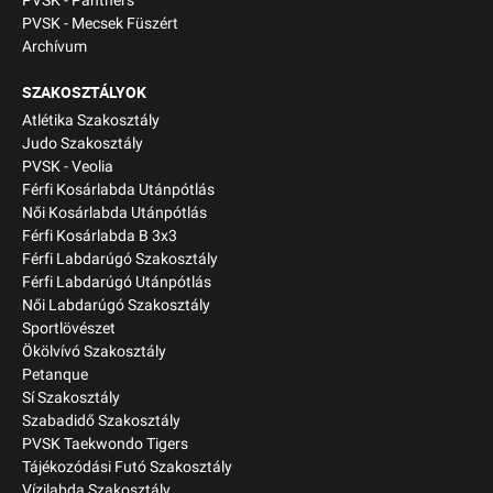
PVSK - Panthers
PVSK - Mecsek Füszért
Archívum
SZAKOSZTÁLYOK
Atlétika Szakosztály
Judo Szakosztály
PVSK - Veolia
Férfi Kosárlabda Utánpótlás
Női Kosárlabda Utánpótlás
Férfi Kosárlabda B 3x3
Férfi Labdarúgó Szakosztály
Férfi Labdarúgó Utánpótlás
Női Labdarúgó Szakosztály
Sportlövészet
Ökölvívó Szakosztály
Petanque
Sí Szakosztály
Szabadidő Szakosztály
PVSK Taekwondo Tigers
Tájékozódási Futó Szakosztály
Vízilabda Szakosztály