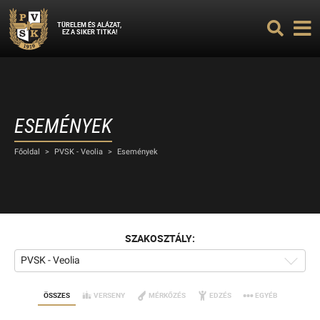
TÜRELEM ÉS ALÁZAT,
EZ A SIKER TITKA!
ESEMÉNYEK
Főoldal
>
PVSK - Veolia
>
Események
SZAKOSZTÁLY:
PVSK - Veolia
ÖSSZES
VERSENY
MÉRKŐZÉS
EDZÉS
EGYÉB