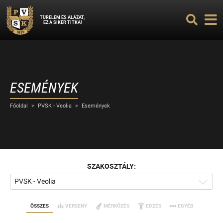
TÜRELEM ÉS ALÁZAT,
EZ A SIKER TITKA!
ESEMÉNYEK
Főoldal
>
PVSK - Veolia
>
Események
SZAKOSZTÁLY:
PVSK - Veolia
ÖSSZES
VERSENY
MÉRKŐZÉS
EDZÉS
EGYÉB