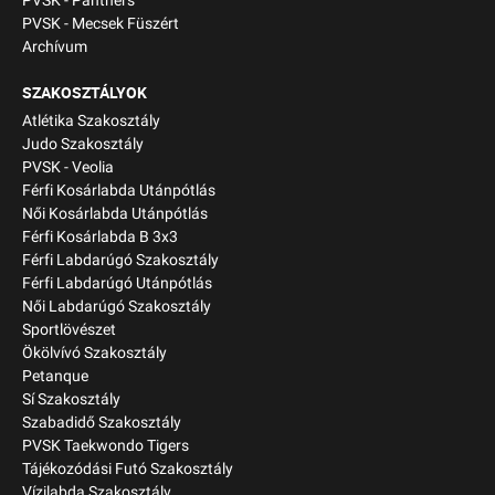
PVSK - Panthers
PVSK - Mecsek Füszért
Archívum
SZAKOSZTÁLYOK
Atlétika Szakosztály
Judo Szakosztály
PVSK - Veolia
Férfi Kosárlabda Utánpótlás
Női Kosárlabda Utánpótlás
Férfi Kosárlabda B 3x3
Férfi Labdarúgó Szakosztály
Férfi Labdarúgó Utánpótlás
Női Labdarúgó Szakosztály
Sportlövészet
Ökölvívó Szakosztály
Petanque
Sí Szakosztály
Szabadidő Szakosztály
PVSK Taekwondo Tigers
Tájékozódási Futó Szakosztály
Vízilabda Szakosztály