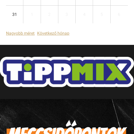
31
1
2
3
4
5
6
Nagyobb méret
Következő hónap