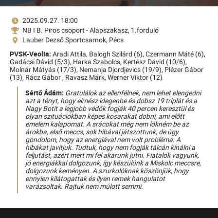
2025.09.27. 18:00
NB I B. Piros csoport - Alapszakasz, 1.forduló
Lauber Dezső Sportcsarnok, Pécs
PVSK-Veolia:
Aradi Attila,
Balogh Szilárd (6),
Czermann Máté (6),
Gadácsi Dávid (5/3),
Harka Szabolcs,
Kertész Dávid (10/6),
Molnár Mátyás (17/3),
Nemanja Djordjevics (19/9),
Plézer Gábor
(13),
Rácz Gábor ,
Ravasz Márk,
Werner Viktor (12)
Sértő Ádám:
Gratulálok az ellenfélnek, nem lehet elengedni
azt a tényt, hogy elmész idegenbe és dobsz 19 triplát és a
Nagy Botit a legjobb védők fogják 40 percen keresztül és
olyan szituációkban képes kosarakat dobni, ami előtt
emelem kalapomat. A srácokat még nem lökném be az
árokba, első meccs, sok hibával játszottunk, de úgy
gondolom, hogy az energiával nem volt probléma. A
hibákat javítjuk. Tudtuk, hogy nem fogják tálcán kínálni a
feljutást, azért mert mi fel akarunk jutni. Fiatalok vagyunk,
jó energiákkal dolgozunk, így készülünk a Miskolc meccsre,
dolgozunk keményen. A szurkolóknak köszönjük, hogy
ennyien kilátogattak és ilyen remek hangulatot
varázsoltak. Rajtuk nem múlott semmi.