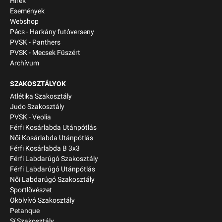
Hírek
Események
Webshop
Pécs - Harkány futóverseny
PVSK - Panthers
PVSK - Mecsek Füszért
Archívum
SZAKOSZTÁLYOK
Atlétika Szakosztály
Judo Szakosztály
PVSK - Veolia
Férfi Kosárlabda Utánpótlás
Női Kosárlabda Utánpótlás
Férfi Kosárlabda B 3x3
Férfi Labdarúgó Szakosztály
Férfi Labdarúgó Utánpótlás
Női Labdarúgó Szakosztály
Sportlövészet
Ökölvívó Szakosztály
Petanque
Sí Szakosztály