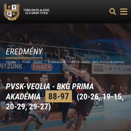
TÜRELEM ÉS ALÁZAT,
EZ A SIKER TITKA!
EREDMÉNY
Főoldal
>
PVSK - Veolia
>
Eredmények
>
PVSK-Veolia - BKG Prima Akadémia
PVSK-VEOLIA - BKG PRIMA
88-97
AKADÉMIA
(20-26, 19-15,
20-29, 29-27)