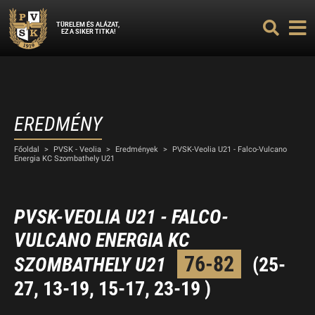
TÜRELEM ÉS ALÁZAT,
EZ A SIKER TITKA!
EREDMÉNY
Főoldal
>
PVSK - Veolia
>
Eredmények
>
PVSK-Veolia U21 - Falco-Vulcano
Energia KC Szombathely U21
PVSK-VEOLIA U21 - FALCO-
VULCANO ENERGIA KC
76-82
SZOMBATHELY U21
(25-
27, 13-19, 15-17, 23-19 )