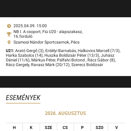
2025.04.09. 15:00
NB I. A csoport, Fiú U20 - alapszakasz,
16.forduló
Szamosi Nándor Sportcsarnok, Pécs
U21:
Arató Gergő (3),
Erdélyi Barnabás,
Halkovics Marcell (7/3),
Harka Szabolcs (14),
Huszka Boldizsár Péter (13/3),
Juhász
Dániel (11/6),
Márkus Péter,
Pálfalvi Botond ,
Rácz Gábor (8),
Rácz Gergely,
Ravasz Márk (20/12),
Szerecz Boldizsár
ESEMÉNYEK
2026. AUGUSZTUS
H
K
SZE
CS
P
SZO
V