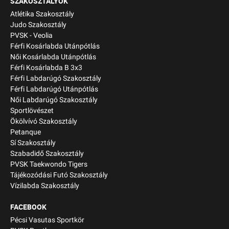
SZAKOSZTÁLYOK
Atlétika Szakosztály
Judo Szakosztály
PVSK - Veolia
Férfi Kosárlabda Utánpótlás
Női Kosárlabda Utánpótlás
Férfi Kosárlabda B 3x3
Férfi Labdarúgó Szakosztály
Férfi Labdarúgó Utánpótlás
Női Labdarúgó Szakosztály
Sportlövészet
Ökölvívó Szakosztály
Petanque
Sí Szakosztály
Szabadidő Szakosztály
PVSK Taekwondo Tigers
Tájékozódási Futó Szakosztály
Vízilabda Szakosztály
FACEBOOK
Pécsi Vasutas Sportkör